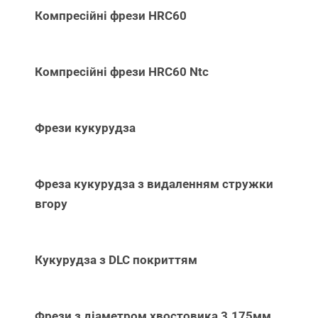
Компресійні фрези HRC60
Компресійні фрези HRC60 Ntc
Фрези кукурудза
Фреза кукурудза з видаленням стружки
вгору
Кукурудза з DLC покриттям
Фрези з діаметром хвостовика 3.175мм