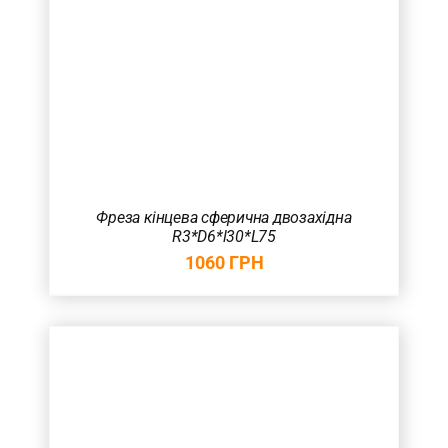
Фреза кінцева сферична двозахідна
R3*D6*l30*L75
1060
ГРН