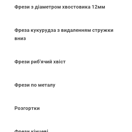
Фрези з діаметром хвостовика 12мм
Фреза кукурудза з видаленням стружки
вниз
Фрези риб'ячий хвіст
Фрези по металу
Розгортки
Фрези кінцеві