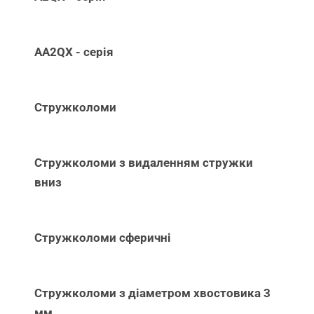
AA2QX - серія
Стружколоми
Стружколоми з видаленням стружки
вниз
Стружколоми сферичні
Стружколоми з діаметром хвостовика 3
мм