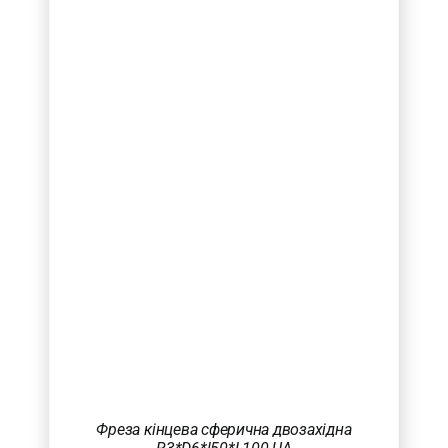
Фреза кінцева сферична двозахідна