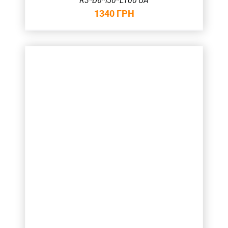
R3*D6*l50*L100 UA
1340
ГРН