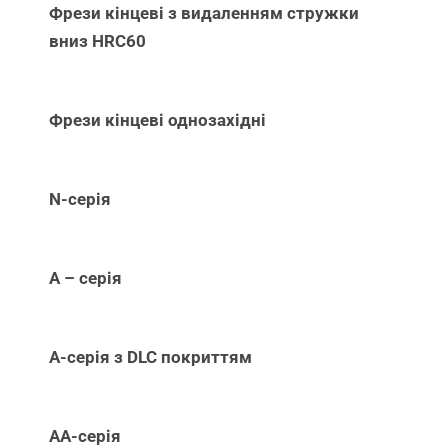
Фрези кінцеві з видаленням стружки
вниз НRC60
Фрези кінцеві однозахідні
N-серія
А – серія
А-серія з DLC покриттям
АА-серія