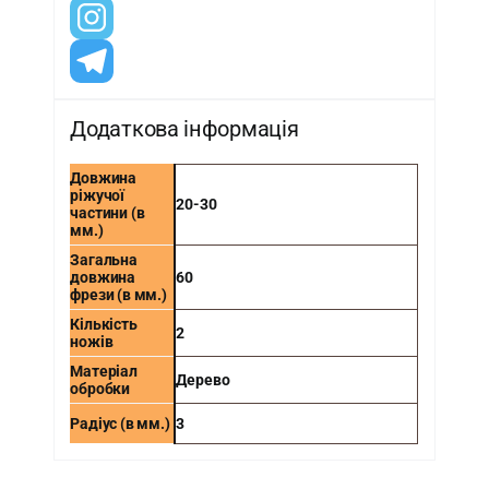
Додаткова інформація
Довжина
ріжучої
20-30
частини (в
мм.)
Загальна
довжина
60
фрези (в мм.)
Кількість
2
ножів
Матеріал
Дерево
обробки
Радіус (в мм.)
3
-