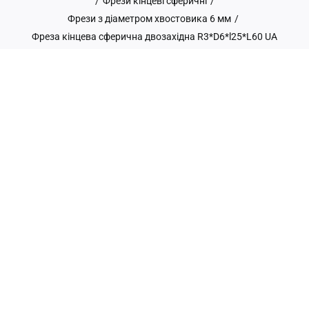
/
Фрези кінцеві сферичні
/
Фрези з діаметром хвостовика 6 мм
/
Фреза кінцева сферична двозахідна R3*D6*l25*L60 UA