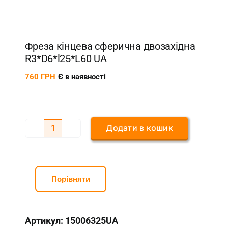
Фреза кінцева сферична двозахідна
R3*D6*l25*L60 UA
760
ГРН
Є в наявності
Додати в кошик
Фреза
кінцева
сферична
двозахідна
Порівняти
R3*D6*l25*L60
UA
Артикул:
15006325UA
кількість