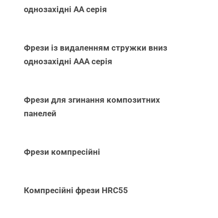
однозахідні АА серія
Фрези із видаленням стружки вниз
однозахідні ААА серія
Фрези для згинання композитних
панелей
Фрези компресійні
Компресійні фрези HRC55