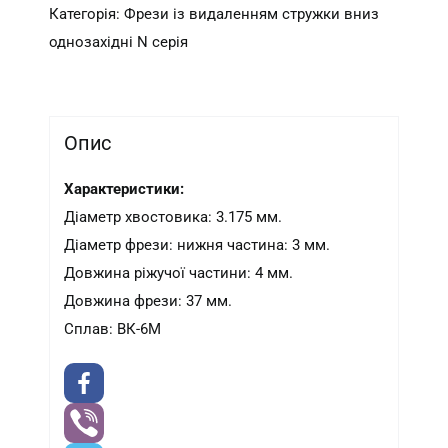
UA
Категорія:
Фрези із видаленням стружки вниз
кількість
однозахідні N серія
Опис
Характеристики:
Діаметр хвостовика: 3.175 мм.
Діаметр фрези: нижня частина: 3 мм.
Довжина ріжучої частини: 4 мм.
Довжина фрези: 37 мм.
Сплав: ВК-6М