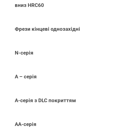
вниз НRC60
Фрези кінцеві однозахідні
N-серія
А – серія
А-серія з DLC покриттям
АА-серія