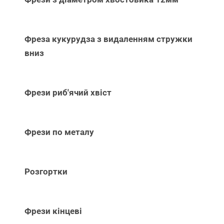
Фреза кукурудза з видаленням стружки
вниз
Фрези риб'ячий хвіст
Фрези по металу
Розгортки
Фрези кінцеві