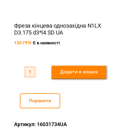
Фреза кінцева однозахідна N1LX
D3.175 d3*l4 SD UA
130
ГРН
Є в наявності
Додати в кошик
Фреза
кінцева
однозахідна
N1LX
Порівняти
D3.175
d3*l4
Артикул:
16031734UA
SD