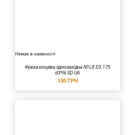
Немає в наявності
Фреза кінцева однозахідна N1LX D3.175
d3*l6 SD UA
130
ГРН