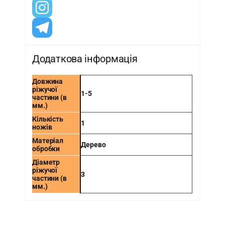
Додаткова інформація
Довжина
ріжучої
1-5
частини (в
мм.)
Кількість
1
ножів
Матеріал
Дерево
обробки
Діаметр
ріжучої
3
частини (в
мм.)
-