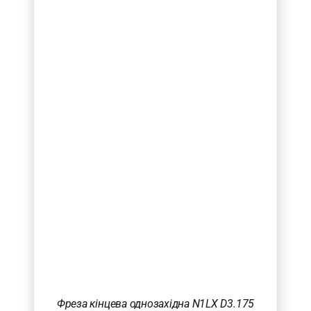
Фреза кінцева однозахідна N1LX D3.175