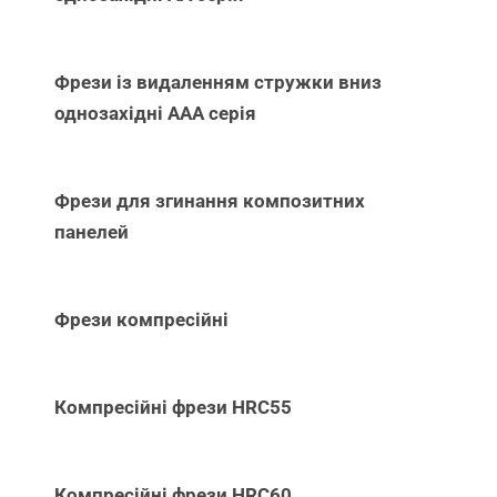
Фрези із видаленням стружки вниз
однозахідні ААА серія
Фрези для згинання композитних
панелей
Фрези компресійні
Компресійні фрези HRC55
Компресійні фрези HRC60