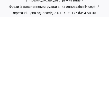
/
Фрези однозахідні стружка вниз
/
Фрези із видаленням стружки вниз однозахідні N серія
/
Фреза кінцева однозахідна N1LX D3.175 d3*l4 SD UA