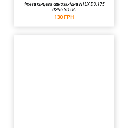
Фреза кінцева однозахідна N1LX D3.175
d2*l6 SD UA
130
ГРН