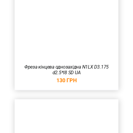
Фреза кінцева однозахідна N1LX D3.175
d2.5*l8 SD UA
130
ГРН