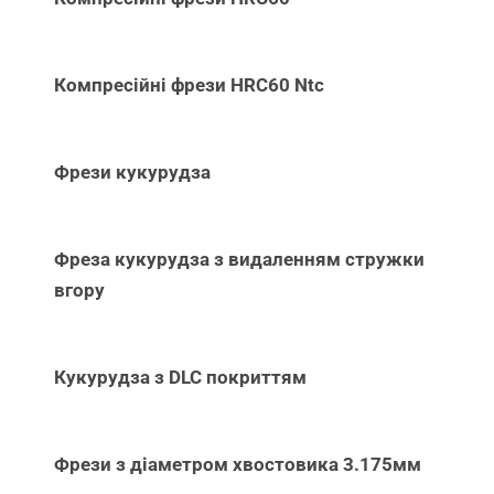
Компресійні фрези HRC60 Ntc
Фрези кукурудза
Фреза кукурудза з видаленням стружки
вгору
Кукурудза з DLC покриттям
Фрези з діаметром хвостовика 3.175мм