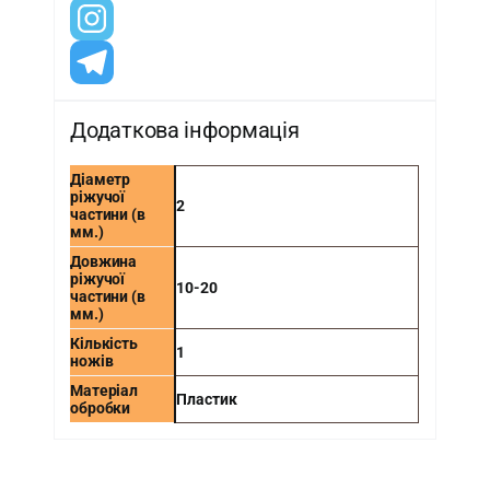
Додаткова інформація
Діаметр
ріжучої
2
частини (в
мм.)
Довжина
ріжучої
10-20
частини (в
мм.)
Кількість
1
ножів
Матеріал
Пластик
обробки
-