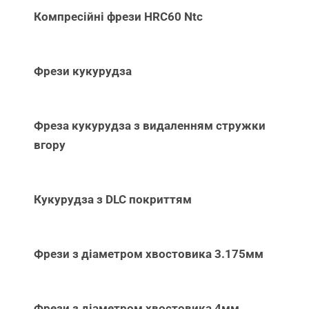
Компресійні фрези HRC60 Ntc
Фрези кукурудза
Фреза кукурудза з видаленням стружки
вгору
Кукурудза з DLC покриттям
Фрези з діаметром хвостовика 3.175мм
Фрези з діаметром хвостовика 4мм