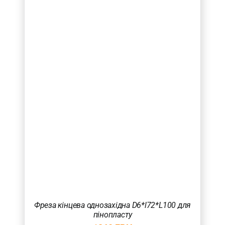
Фреза кінцева однозахідна D6*l72*L100 для
пінопласту