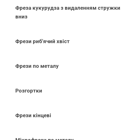
Фреза кукурудза з видаленням стружки
вниз
Фрези риб'ячий хвіст
Фрези по металу
Розгортки
Фрези кінцеві
Мікрофрези по металу