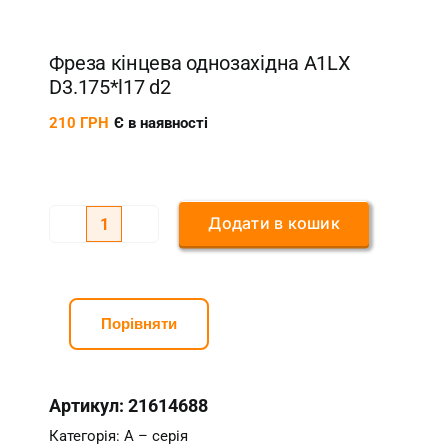
Фреза кінцева однозахідна A1LX
D3.175*l17 d2
210
ГРН
Є в наявності
Додати в кошик
Фреза
кінцева
однозахідна
A1LX
Порівняти
D3.175*l17
d2
Артикул:
21614688
кількість
Категорія:
А – серія