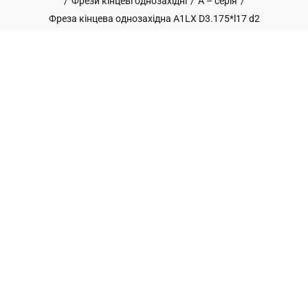
/
Фрези кінцеві однозахідні
/
А – серія
/
Фреза кінцева однозахідна A1LX D3.175*l17 d2