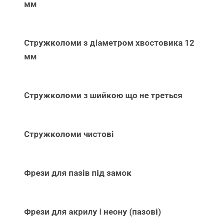
мм
Стружколоми з діаметром хвостовика 12
мм
Стружколоми з шийкою що не треться
Стружколоми чистові
Фрези для пазів під замок
Фрези для акрилу і неону (пазові)