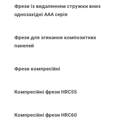
Фрези із видаленням стружки вниз
однозахідні ААА серія
Фрези для згинання композитних
панелей
Фрези компресійні
Компресійні фрези HRC55
Компресійні фрези HRC60