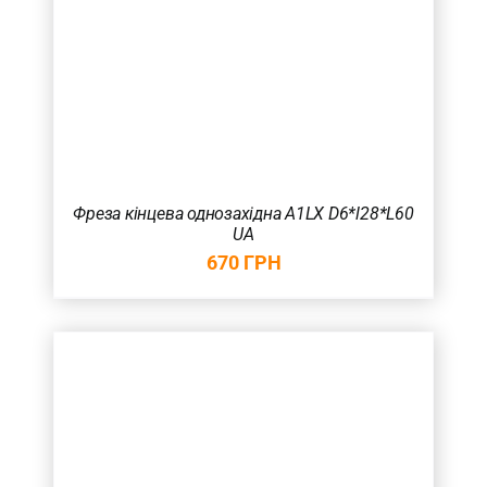
Фреза кінцева однозахідна A1LX D6*l28*L60
UA
670
ГРН