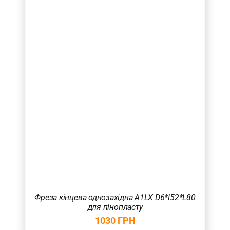
Фреза кінцева однозахідна A1LX D6*l52*L80
для пінопласту
1030
ГРН