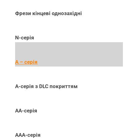
Фрези кінцеві однозахідні
N-серія
А – серія
А-серія з DLC покриттям
АА-серія
ААА-серія