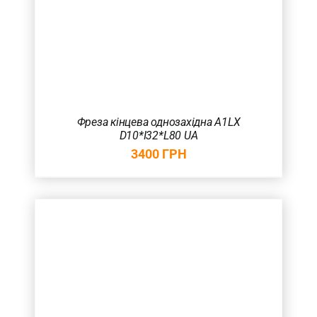
Фреза кінцева однозахідна A1LX
D10*I32*L80 UA
3400
ГРН