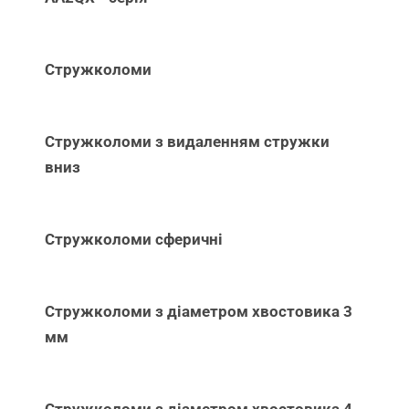
Стружколоми
Стружколоми з видаленням стружки
вниз
Стружколоми сферичні
Стружколоми з діаметром хвостовика 3
мм
Стружколоми з діаметром хвостовика 4