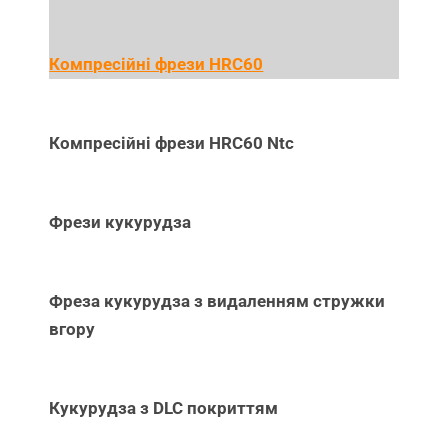
Компресійні фрези HRC60
Компресійні фрези HRC60 Ntc
Фрези кукурудза
Фреза кукурудза з видаленням стружки
вгору
Кукурудза з DLC покриттям