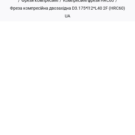
/
Фрези компресійні
/
Компресійні фрези HRC60
/
Фреза компресійна двозахідна D3.175*l12*L40 2F (HRC60)
UA