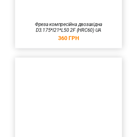
Фреза компресійна двозахідна
D3.175*l21*L50 2F (HRC60) UA
360
ГРН