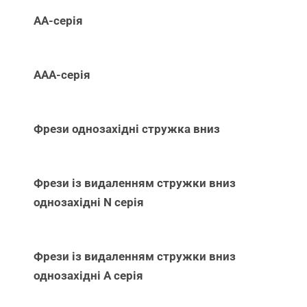
АА-серія
ААА-серія
Фрези однозахідні стружка вниз
Фрези із видаленням стружки вниз
однозахідні N серія
Фрези із видаленням стружки вниз
однозахідні А серія