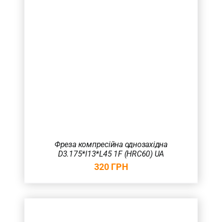
Фреза компресійна однозахідна
D3.175*l13*L45 1F (HRC60) UA
320
ГРН