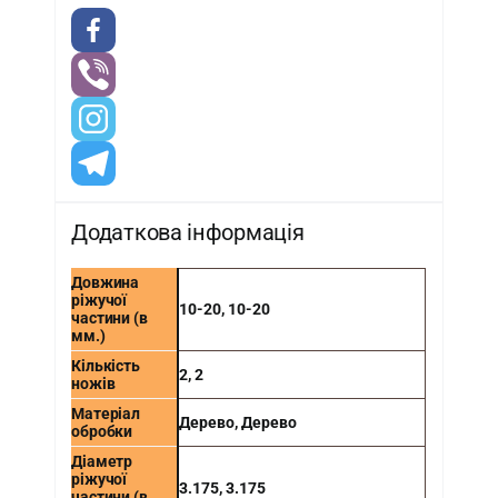
Додаткова інформація
Довжина
ріжучої
10-20
,
10-20
частини (в
мм.)
Кількість
2
,
2
ножів
Матеріал
Дерево
,
Дерево
обробки
Діаметр
ріжучої
3.175
,
3.175
частини (в