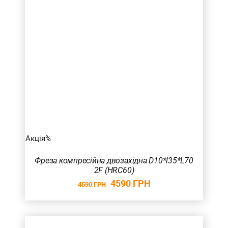
Акція%
Фреза компресійна двозахідна D10*l35*L70
2F (HRC60)
4590
ГРН
4590
ГРН