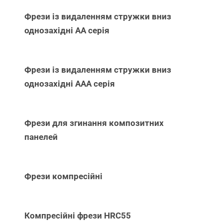
Фрези із видаленням стружки вниз
однозахідні АА серія
Фрези із видаленням стружки вниз
однозахідні ААА серія
Фрези для згинання композитних
панелей
Фрези компресійні
Компресійні фрези HRC55