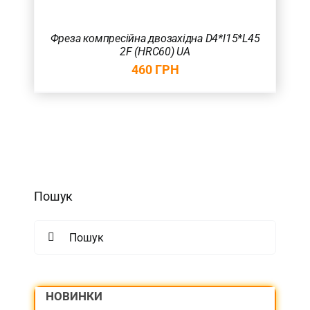
Фреза компресійна двозахідна D4*l15*L45
2F (HRC60) UA
460
ГРН
Пошук
Search
for:
НОВИНКИ