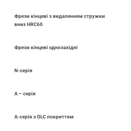
Фрези кінцеві з видаленням стружки
вниз НRC60
Фрези кінцеві однозахідні
N-серія
А – серія
А-серія з DLC покриттям