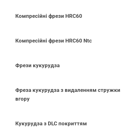
Компресійні фрези HRC60
Компресійні фрези HRC60 Ntc
Фрези кукурудза
Фреза кукурудза з видаленням стружки
вгору
Кукурудза з DLC покриттям