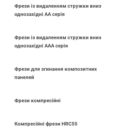
Фрези із видаленням стружки вниз
однозахідні АА серія
Фрези із видаленням стружки вниз
однозахідні ААА серія
Фрези для згинання композитних
панелей
Фрези компресійні
Компресійні фрези HRC55