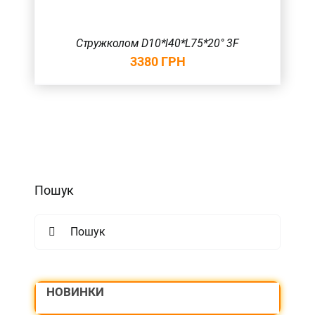
Стружколом D10*l40*L75*20° 3F
3380
ГРН
Пошук
Search
for:
НОВИНКИ