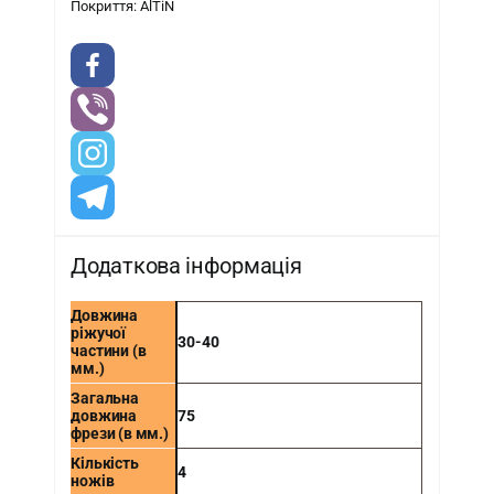
Покриття: AlTiN
Додаткова інформація
Довжина
ріжучої
30-40
частини (в
мм.)
Загальна
довжина
75
фрези (в мм.)
Кількість
4
ножів