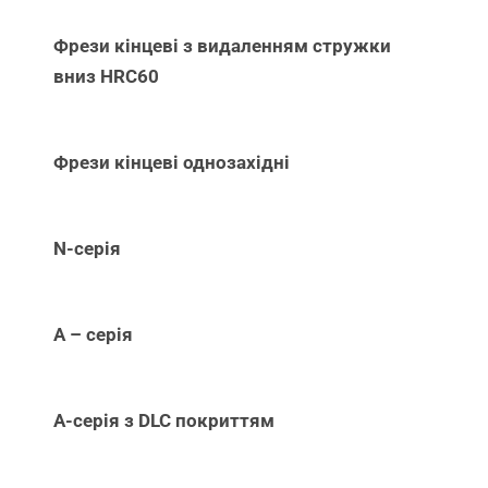
Фрези кінцеві з видаленням стружки
вниз НRC60
Фрези кінцеві однозахідні
N-серія
А – серія
А-серія з DLC покриттям