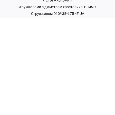
/
Стружколоми
/
Стружколоми з діаметром хвостовика 10 мм
/
Стружколом D10*l35*L75 4F UA