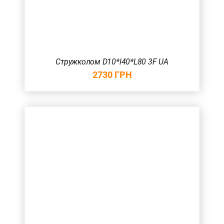
Стружколом D10*l40*L80 3F UA
2730
ГРН