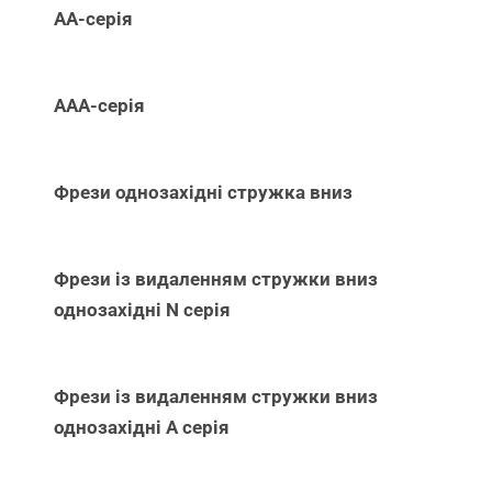
АА-серія
ААА-серія
Фрези однозахідні стружка вниз
Фрези із видаленням стружки вниз
однозахідні N серія
Фрези із видаленням стружки вниз
однозахідні А серія