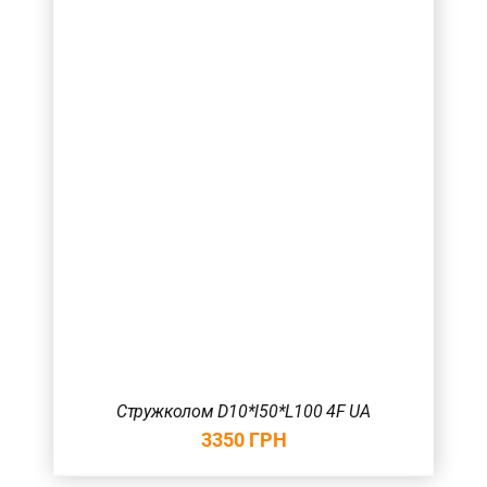
Стружколом D10*l50*L100 4F UA
3350
ГРН