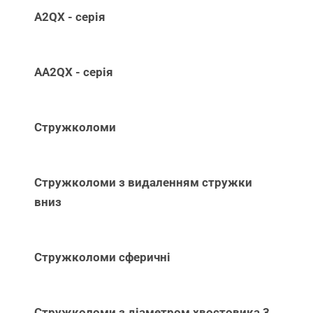
A2QX - серія
AA2QX - серія
Стружколоми
Стружколоми з видаленням стружки
вниз
Стружколоми сферичні
Стружколоми з діаметром хвостовика 3