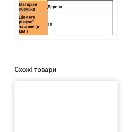
Матеріал
Дерево
обробки
Діаметр
ріжучої
10
частини (в
мм.)
-
Схожі товари