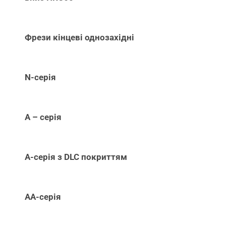
Фрези кінцеві однозахідні
N-серія
А – серія
А-серія з DLC покриттям
АА-серія