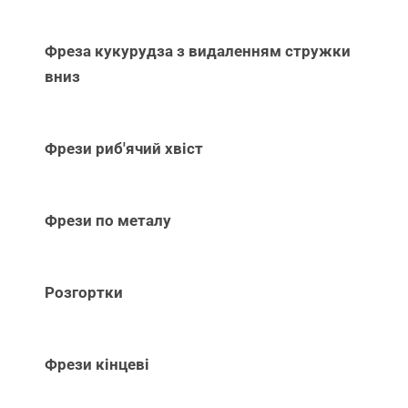
Фреза кукурудза з видаленням стружки
вниз
Фрези риб'ячий хвіст
Фрези по металу
Розгортки
Фрези кінцеві