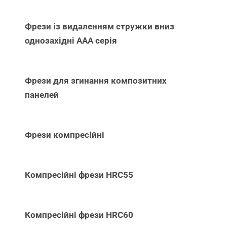
Фрези із видаленням стружки вниз
однозахідні ААА серія
Фрези для згинання композитних
панелей
Фрези компресійні
Компресійні фрези HRC55
Компресійні фрези HRC60