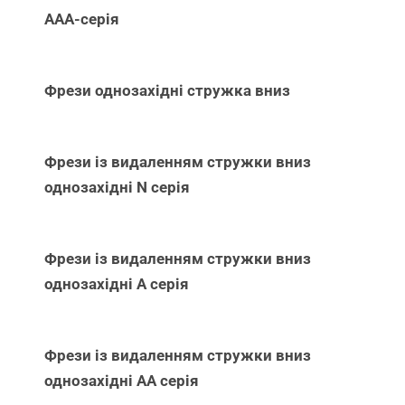
ААА-серія
Фрези однозахідні стружка вниз
Фрези із видаленням стружки вниз
однозахідні N серія
Фрези із видаленням стружки вниз
однозахідні А серія
Фрези із видаленням стружки вниз
однозахідні АА серія