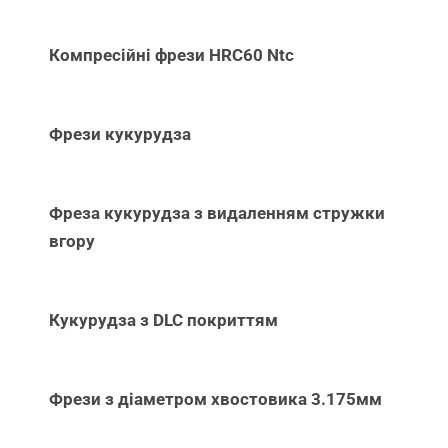
Компресійні фрези HRC60 Ntc
Фрези кукурудза
Фреза кукурудза з видаленням стружки
вгору
Кукурудза з DLC покриттям
Фрези з діаметром хвостовика 3.175мм