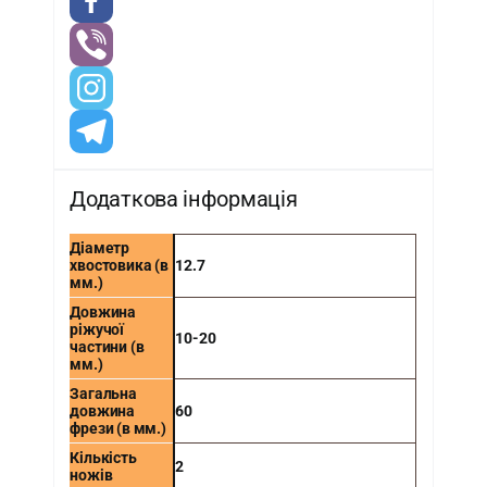
Додаткова інформація
Діаметр
хвостовика (в
12.7
мм.)
Довжина
ріжучої
10-20
частини (в
мм.)
Загальна
довжина
60
фрези (в мм.)
Кількість
2
ножів