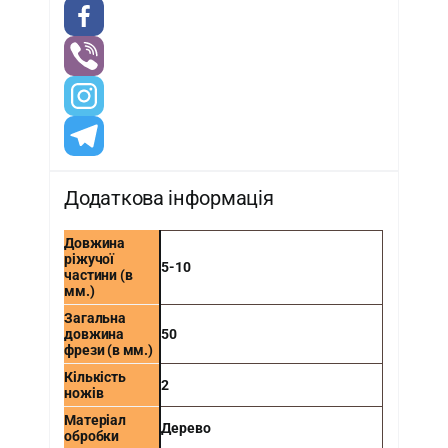
Додаткова інформація
Довжина
ріжучої
5-10
частини (в
мм.)
Загальна
довжина
50
фрези (в мм.)
Кількість
2
ножів
Матеріал
Дерево
обробки