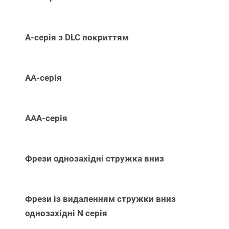
А-серія з DLC покриттям
АА-серія
ААА-серія
Фрези однозахідні стружка вниз
Фрези із видаленням стружки вниз
однозахідні N серія