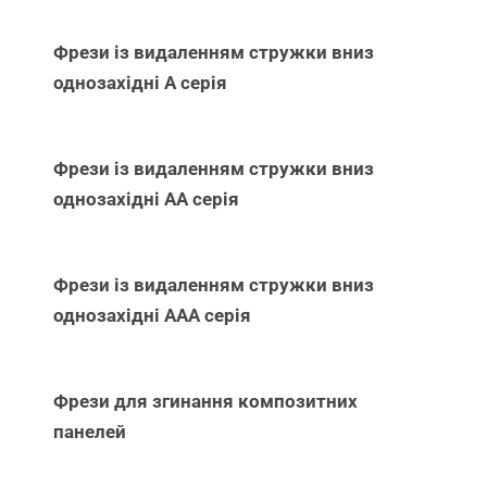
Фрези із видаленням стружки вниз
однозахідні А серія
Фрези із видаленням стружки вниз
однозахідні АА серія
Фрези із видаленням стружки вниз
однозахідні ААА серія
Фрези для згинання композитних
панелей