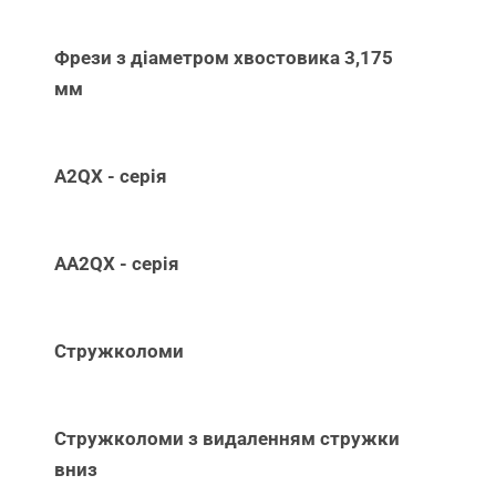
Фрези з діаметром хвостовика 3,175
мм
A2QX - серія
AA2QX - серія
Стружколоми
Стружколоми з видаленням стружки
вниз