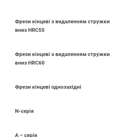
Фрези кінцеві з видаленням стружки
вниз НRC55
Фрези кінцеві з видаленням стружки
вниз НRC60
Фрези кінцеві однозахідні
N-серія
А – серія