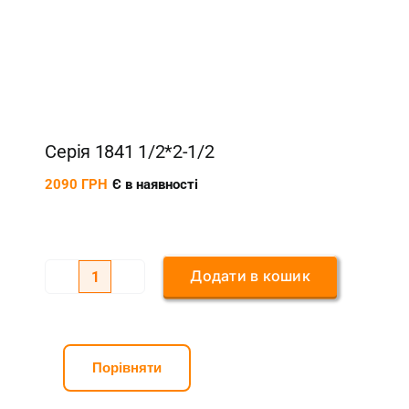
Серія 1841 1/2*2-1/2
2090
ГРН
Є в наявності
Додати в кошик
Серія
1841
1/2*2-
1/2
Порівняти
кількість