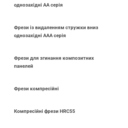
однозахідні АА серія
Фрези із видаленням стружки вниз
однозахідні ААА серія
Фрези для згинання композитних
панелей
Фрези компресійні
Компресійні фрези HRC55