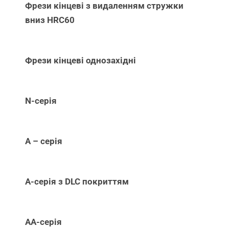
Фрези кінцеві з видаленням стружки
вниз НRC60
Фрези кінцеві однозахідні
N-серія
А – серія
А-серія з DLC покриттям
АА-серія