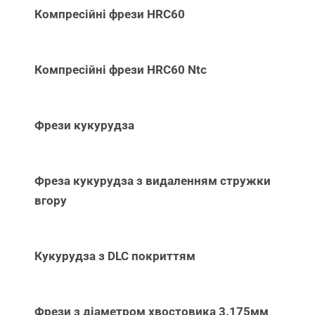
Компресійні фрези HRC60
Компресійні фрези HRC60 Ntc
Фрези кукурудза
Фреза кукурудза з видаленням стружки
вгору
Кукурудза з DLC покриттям
Фрези з діаметром хвостовика 3.175мм