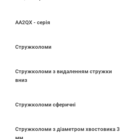
AA2QX - серія
Стружколоми
Стружколоми з видаленням стружки
вниз
Стружколоми сферичні
Стружколоми з діаметром хвостовика 3
мм