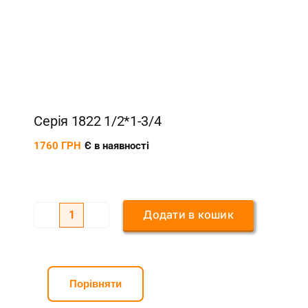
Серія 1822 1/2*1-3/4
1760
ГРН
Є в наявності
Додати в кошик
Серія
1822
1/2*1-
3/4
Порівняти
кількість