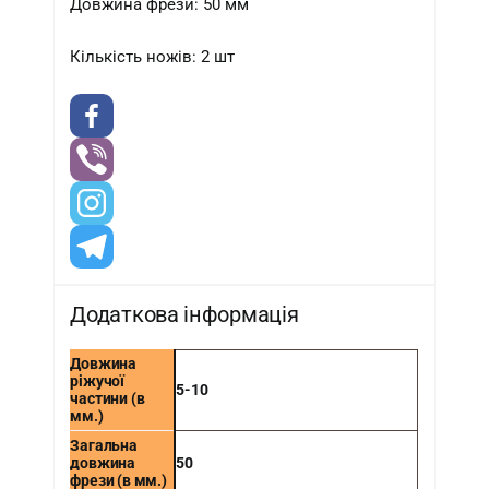
Довжина фрези: 50 мм
Кількість ножів: 2 шт
Додаткова інформація
Довжина
ріжучої
5-10
частини (в
мм.)
Загальна
довжина
50
фрези (в мм.)