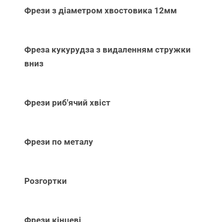
Фрези з діаметром хвостовика 12мм
Фреза кукурудза з видаленням стружки
вниз
Фрези риб'ячий хвіст
Фрези по металу
Розгортки
Фрези кінцеві