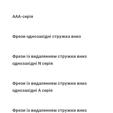
ААА-серія
Фрези однозахідні стружка вниз
Фрези із видаленням стружки вниз
однозахідні N серія
Фрези із видаленням стружки вниз
однозахідні А серія
Фрези із видаленням стружки вниз