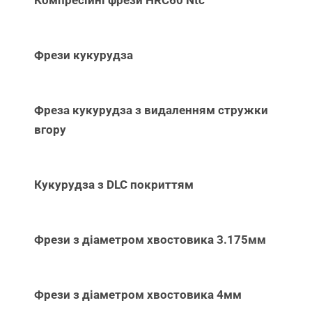
Компресійні фрези HRC60 Ntc
Фрези кукурудза
Фреза кукурудза з видаленням стружки
вгору
Кукурудза з DLC покриттям
Фрези з діаметром хвостовика 3.175мм
Фрези з діаметром хвостовика 4мм