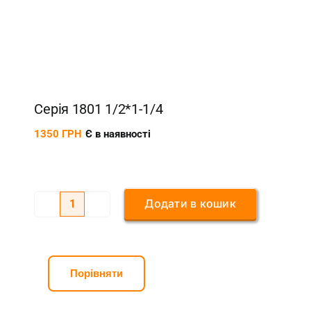
Серія 1801 1/2*1-1/4
1350
ГРН
Є в наявності
Додати в кошик
Серія
1801
1/2*1-
1/4
Порівняти
кількість