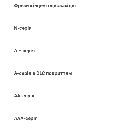
Фрези кінцеві однозахідні
N-серія
А – серія
А-серія з DLC покриттям
АА-серія
ААА-серія