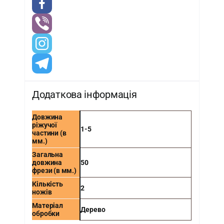
Додаткова інформація
Довжина
ріжучої
1-5
частини (в
мм.)
Загальна
довжина
50
фрези (в мм.)
Кількість
2
ножів
Матеріал
Дерево
обробки