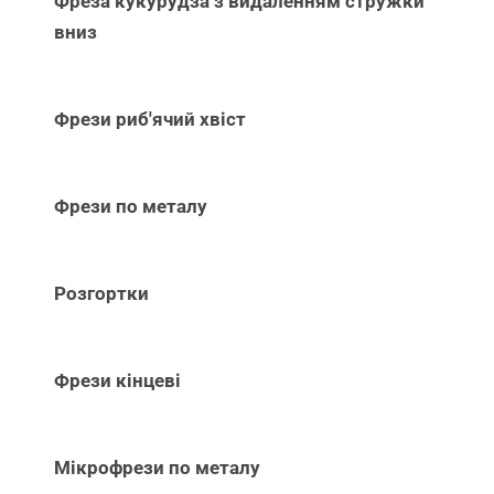
Фреза кукурудза з видаленням стружки
вниз
Фрези риб'ячий хвіст
Фрези по металу
Розгортки
Фрези кінцеві
Мікрофрези по металу