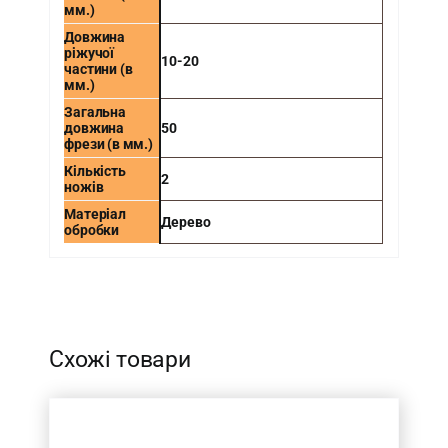
мм.)
Довжина
ріжучої
10-20
частини (в
мм.)
Загальна
довжина
50
фрези (в мм.)
Кількість
2
ножів
Матеріал
Дерево
обробки
-
Схожі товари