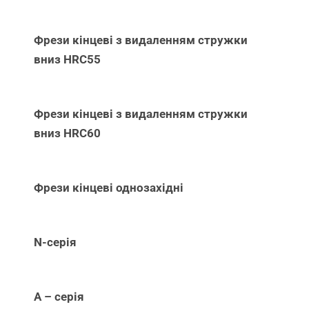
Фрези кінцеві з видаленням стружки
вниз НRC55
Фрези кінцеві з видаленням стружки
вниз НRC60
Фрези кінцеві однозахідні
N-серія
А – серія