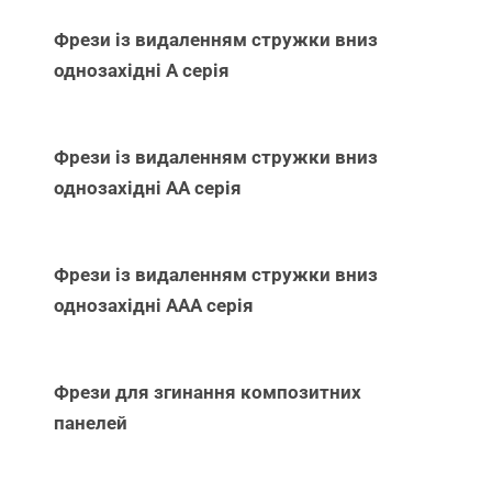
Фрези із видаленням стружки вниз
однозахідні А серія
Фрези із видаленням стружки вниз
однозахідні АА серія
Фрези із видаленням стружки вниз
однозахідні ААА серія
Фрези для згинання композитних
панелей