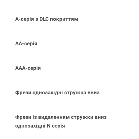
А-серія з DLC покриттям
АА-серія
ААА-серія
Фрези однозахідні стружка вниз
Фрези із видаленням стружки вниз
однозахідні N серія