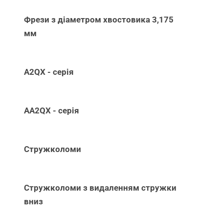
Фрези з діаметром хвостовика 3,175
мм
A2QX - серія
AA2QX - серія
Стружколоми
Стружколоми з видаленням стружки
вниз