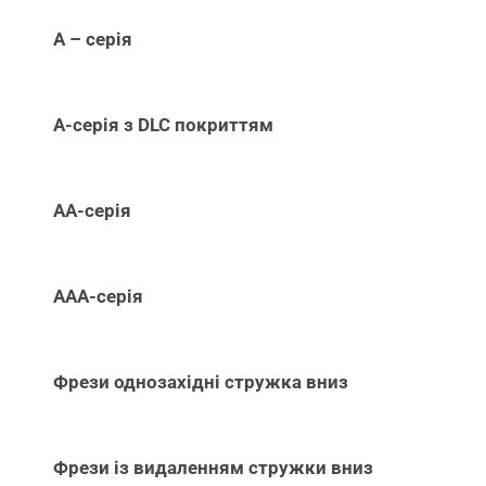
А – серія
А-серія з DLC покриттям
АА-серія
ААА-серія
Фрези однозахідні стружка вниз
Фрези із видаленням стружки вниз