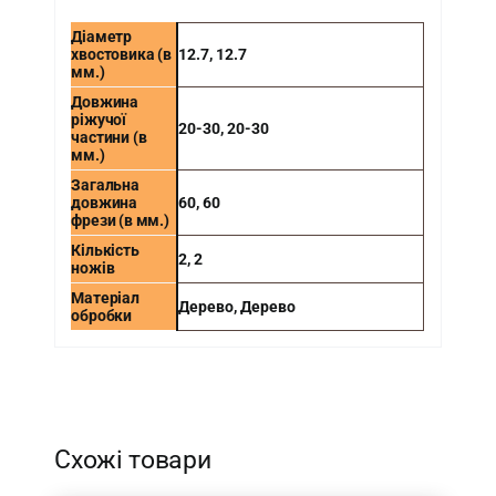
Діаметр
хвостовика (в
12.7
,
12.7
мм.)
Довжина
ріжучої
20-30
,
20-30
частини (в
мм.)
Загальна
довжина
60
,
60
фрези (в мм.)
Кількість
2
,
2
ножів
Матеріал
Дерево
,
Дерево
обробки
-
Схожі товари