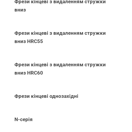
Фрези кінцеві з видаленням стружки
вниз
Фрези кінцеві з видаленням стружки
вниз НRC55
Фрези кінцеві з видаленням стружки
вниз НRC60
Фрези кінцеві однозахідні
N-серія