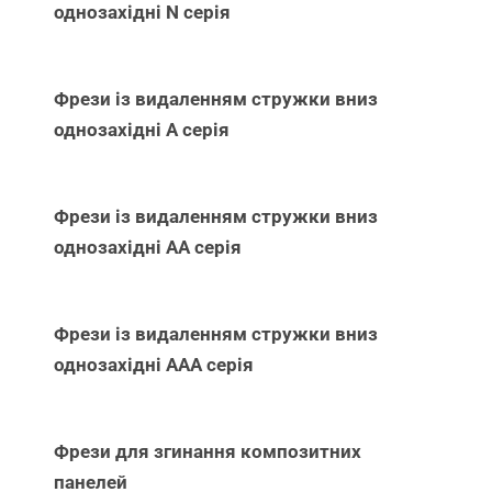
однозахідні N серія
Фрези із видаленням стружки вниз
однозахідні А серія
Фрези із видаленням стружки вниз
однозахідні АА серія
Фрези із видаленням стружки вниз
однозахідні ААА серія
Фрези для згинання композитних
панелей