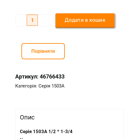
Додати в кошик
Серія
1503А
1/2*1-
3/8
Порівняти
кількість
Артикул:
46766433
Категорія:
Серія 1503А
Опис
Серія 1503А 1/2 * 1-3/4