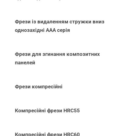
Фрези із видаленням стружки вниз
однозахідні ААА серія
Фрези для згинання композитних
панелей
Фрези компресійні
Компресійні фрези HRC55
Компресійні фрези HRC60