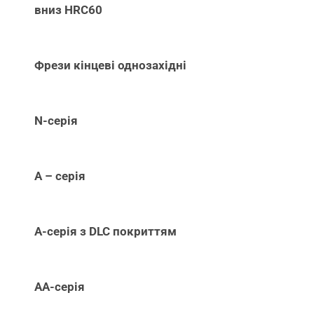
вниз НRC60
Фрези кінцеві однозахідні
N-серія
А – серія
А-серія з DLC покриттям
АА-серія