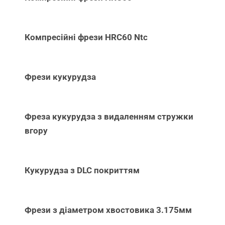
Компресійні фрези HRC60 Ntc
Фрези кукурудза
Фреза кукурудза з видаленням стружки
вгору
Кукурудза з DLC покриттям
Фрези з діаметром хвостовика 3.175мм