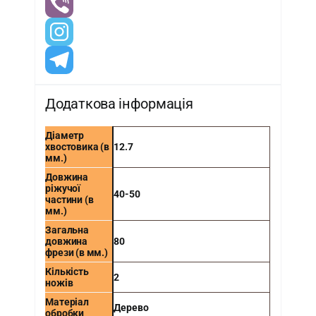
Додаткова інформація
Діаметр
хвостовика (в
12.7
мм.)
Довжина
ріжучої
40-50
частини (в
мм.)
Загальна
довжина
80
фрези (в мм.)
Кількість
2
ножів
Матеріал
Дерево
обробки