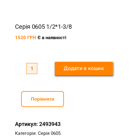
Серія 0605 1/2*1-3/8
1520
ГРН
Є в наявності
Додати в кошик
Серія
0605
1/2*1-
3/8
Порівняти
кількість
Артикул:
2493943
Категорія:
Серія 0605