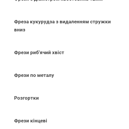
Фреза кукурудза з видаленням стружки
вниз
Фрези риб'ячий хвіст
Фрези по металу
Розгортки
Фрези кінцеві