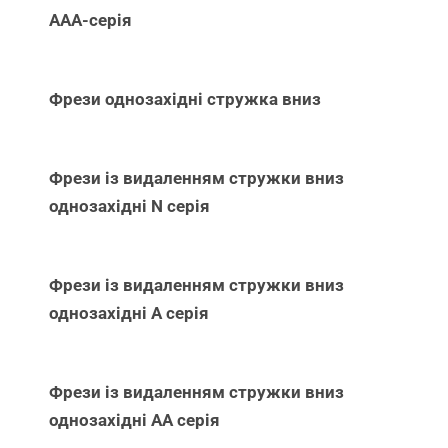
ААА-серія
Фрези однозахідні стружка вниз
Фрези із видаленням стружки вниз
однозахідні N серія
Фрези із видаленням стружки вниз
однозахідні А серія
Фрези із видаленням стружки вниз
однозахідні АА серія