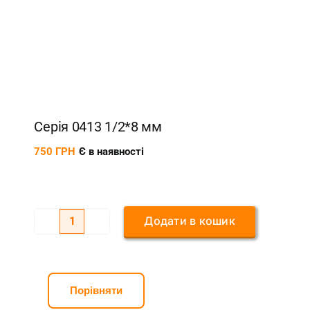
Серія 0413 1/2*8 мм
750
ГРН
Є в наявності
Додати в кошик
Серія
0413
1/2*8
мм
Порівняти
кількість