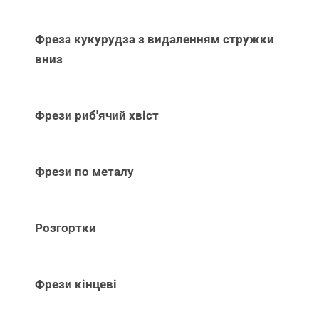
Фреза кукурудза з видаленням стружки
вниз
Фрези риб'ячий хвіст
Фрези по металу
Розгортки
Фрези кінцеві