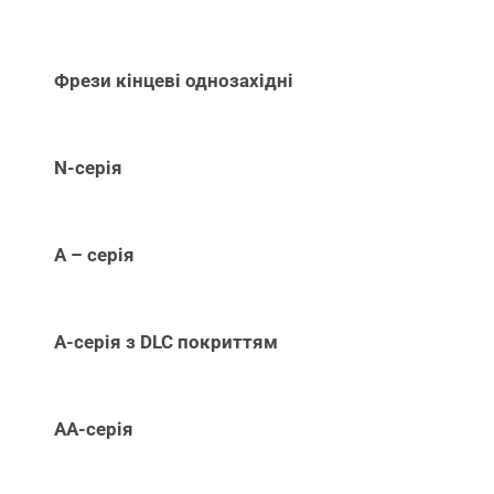
Фрези кінцеві однозахідні
N-серія
А – серія
А-серія з DLC покриттям
АА-серія