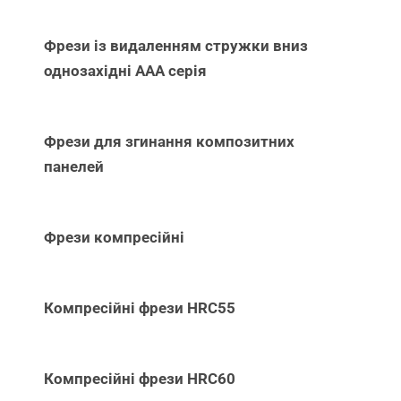
Фрези із видаленням стружки вниз
однозахідні ААА серія
Фрези для згинання композитних
панелей
Фрези компресійні
Компресійні фрези HRC55
Компресійні фрези HRC60