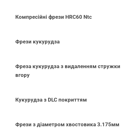
Компресійні фрези HRC60 Ntc
Фрези кукурудза
Фреза кукурудза з видаленням стружки
вгору
Кукурудза з DLC покриттям
Фрези з діаметром хвостовика 3.175мм