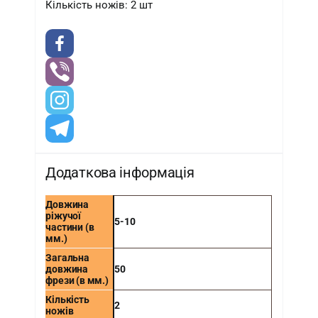
Кількість ножів: 2 шт
Додаткова інформація
Довжина
ріжучої
5-10
частини (в
мм.)
Загальна
довжина
50
фрези (в мм.)
Кількість
2
ножів