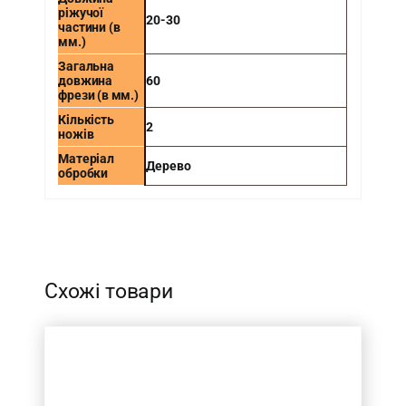
ріжучої
20-30
частини (в
мм.)
Загальна
довжина
60
фрези (в мм.)
Кількість
2
ножів
Матеріал
Дерево
обробки
-
Схожі товари