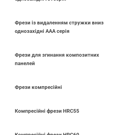
Фрези із видаленням стружки вниз
однозахідні ААА серія
Фрези для згинання композитних
панелей
Фрези компресійні
Компресійні фрези HRC55
Компресійні фрези HRC60