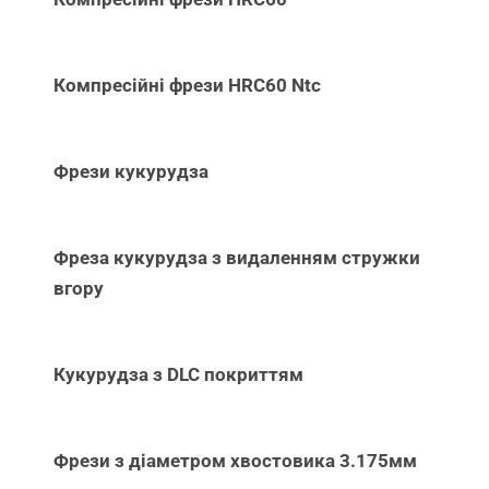
Компресійні фрези HRC60 Ntc
Фрези кукурудза
Фреза кукурудза з видаленням стружки
вгору
Кукурудза з DLC покриттям
Фрези з діаметром хвостовика 3.175мм