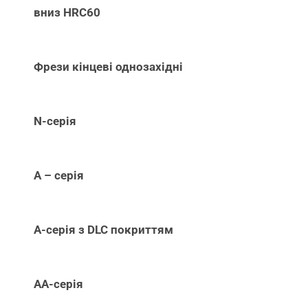
вниз НRC60
Фрези кінцеві однозахідні
N-серія
А – серія
А-серія з DLC покриттям
АА-серія