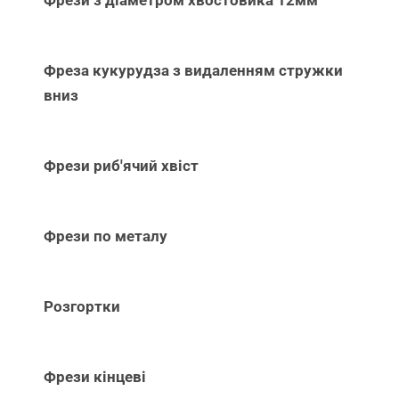
Фрези з діаметром хвостовика 12мм
Фреза кукурудза з видаленням стружки
вниз
Фрези риб'ячий хвіст
Фрези по металу
Розгортки
Фрези кінцеві