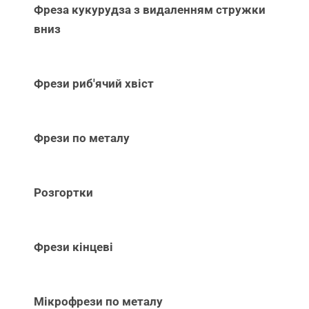
Фреза кукурудза з видаленням стружки
вниз
Фрези риб'ячий хвіст
Фрези по металу
Розгортки
Фрези кінцеві
Мікрофрези по металу