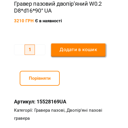
Гравер пазовий двопір’яний W0.2
D8*d16*90° UA
3210
ГРН
Є в наявності
Додати в кошик
Гравер
пазовий
двопір'яний
W0.2
Порівняти
D8*d16*90°
UA
Артикул:
15528169UA
кількість
Категорії:
Гравера пазові
,
Двопір'яні пазові
гравера