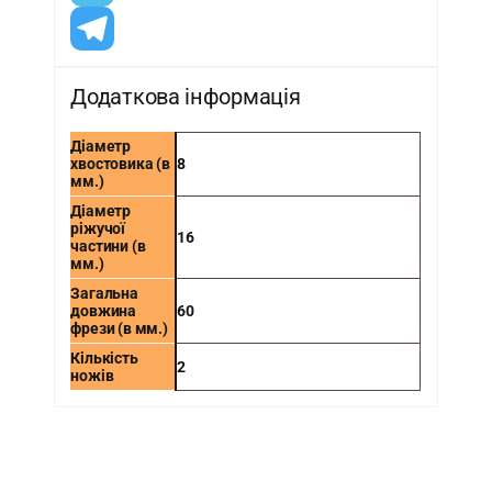
Додаткова інформація
Діаметр
хвостовика (в
8
мм.)
Діаметр
ріжучої
16
частини (в
мм.)
Загальна
довжина
60
фрези (в мм.)
Кількість
2
ножів
-