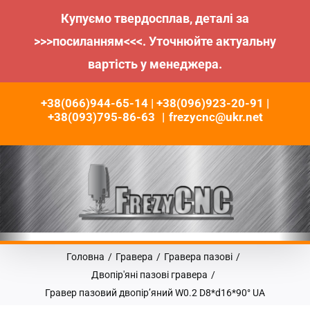
Купуємо твердосплав, деталі за
>>>посиланням<<<. Уточнюйте актуальну
вартість у менеджера.
Пропустити
+38(066)944-65-14 | +38(096)923-20-91 |
до
+38(093)795-86-63
|
frezycnc@ukr.net
контенту
Головна
/
Гравера
/
Гравера пазові
/
Двопір'яні пазові гравера
/
Гравер пазовий двопір’яний W0.2 D8*d16*90° UA