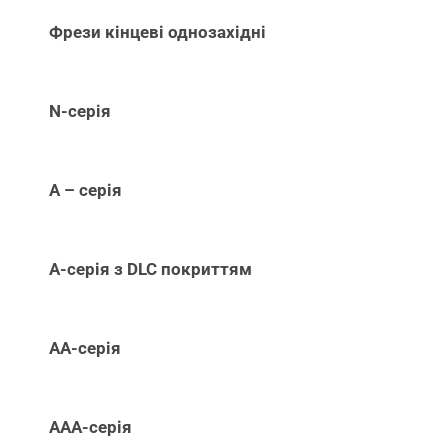
Фрези кінцеві однозахідні
N-серія
А – серія
А-серія з DLC покриттям
АА-серія
ААА-серія