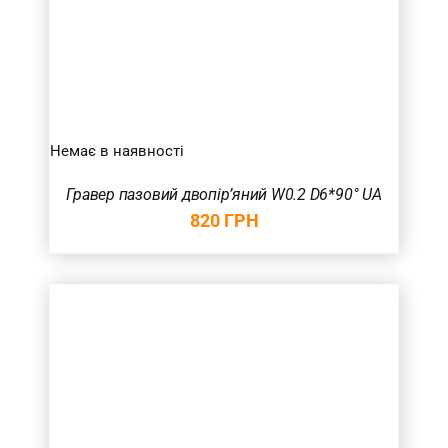
Немає в наявності
Гравер пазовий двопір’яний W0.2 D6*90° UA
820
ГРН