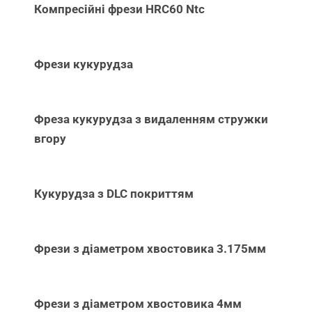
Компресійні фрези HRC60 Ntc
Фрези кукурудза
Фреза кукурудза з видаленням стружки
вгору
Кукурудза з DLC покриттям
Фрези з діаметром хвостовика 3.175мм
Фрези з діаметром хвостовика 4мм