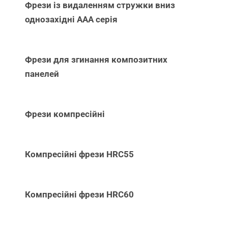
Фрези із видаленням стружки вниз
однозахідні ААА серія
Фрези для згинання композитних
панелей
Фрези компресійні
Компресійні фрези HRC55
Компресійні фрези HRC60