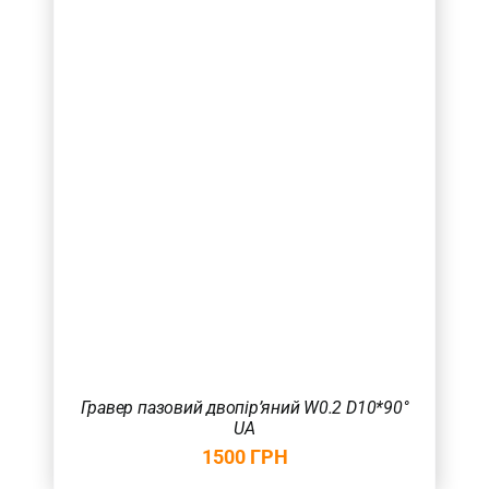
Гравер пазовий двопір’яний W0.2 D10*90°
UA
1500
ГРН