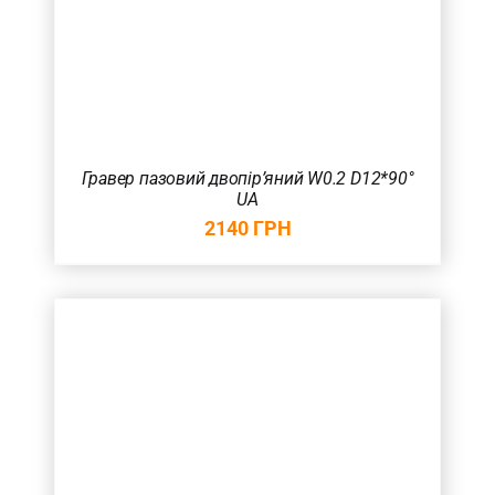
Гравер пазовий двопір’яний W0.2 D12*90°
UA
2140
ГРН