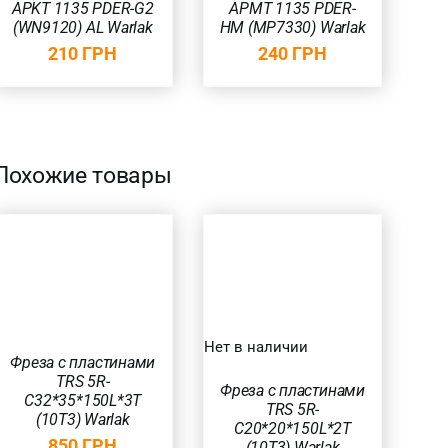
APKT 1135 PDER-G2
APMT 1135 PDER-
(WN9120) AL Warlak
HM (MP7330) Warlak
210
ГРН
240
ГРН
Похожие товары
БЫСТРЫЙ
ПРОСМОТР
Нет в наличии
Фреза с пластинами
TRS 5R-
Фреза с пластинами
C32*35*150L*3T
TRS 5R-
(10T3) Warlak
C20*20*150L*2T
850
ГРН
(10T3) Warlak