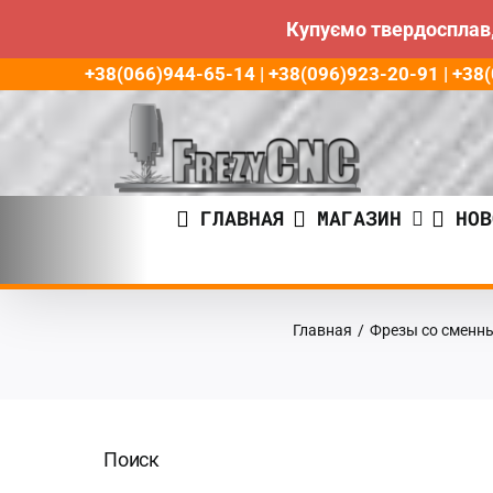
Купуємо твердосплав,
Пропустить
+38(066)944-65-14 | +38(096)923-20-91 | +3
до
контента
ГЛАВНАЯ
МАГАЗИН
НОВ
Главная
/
Фрезы со сменн
Поиск