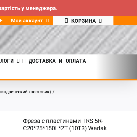
вартість у менеджера.
Е
Мой аккаунт
КОРЗИНА
АЛОГИ
ДОСТАВКА И ОПЛАТА
линдрический хвостовик)
/
Фреза с пластинами TRS 5R-
C20*25*150L*2T (10T3) Warlak