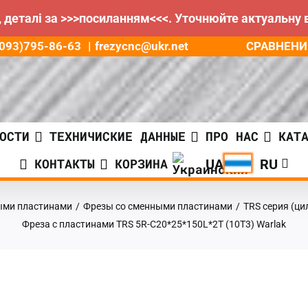
 деталі за >>>посиланням<<<. Уточнюйте актуальну 
СРАВНЕНИ
8(093)795-86-63
|
frezycnc@ukr.net
ОСТИ
ТЕХНИЧИСКИЕ ДАННЫЕ
ПРО НАС
КАТ
КОНТАКТЫ
КОРЗИНА
ыми пластинами
/
Фрезы со сменными пластинами
/
TRS серия (ци
Фреза с пластинами TRS 5R-C20*25*150L*2T (10T3) Warlak