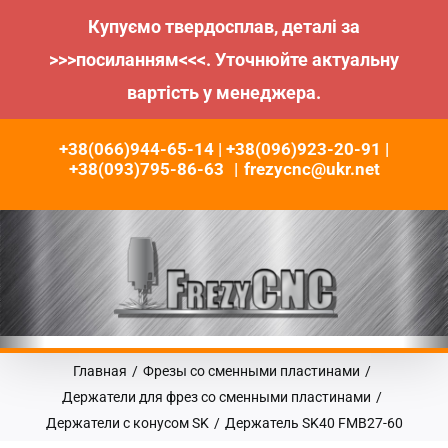
Купуємо твердосплав, деталі за
>>>посиланням<<<. Уточнюйте актуальну
вартість у менеджера.
Пропустить
+38(066)944-65-14 | +38(096)923-20-91 |
до
+38(093)795-86-63
|
frezycnc@ukr.net
контента
Главная
/
Фрезы со сменными пластинами
/
Держатели для фрез со сменными пластинами
/
Держатели с конусом SK
/
Держатель SK40 FMВ27-60