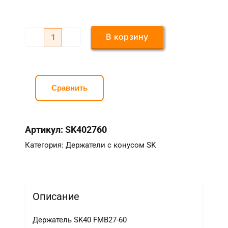
В корзину
Количество
товара
Держатель
SK40
Сравнить
FMВ27-
60
Артикул:
SK402760
Категория:
Держатели с конусом SK
Описание
Держатель SK40 FMВ27-60