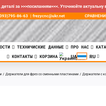
 деталі за >>>посиланням<<<. Уточнюйте актуальну 
СРАВНЕНИ
8(093)795-86-63
|
frezycnc@ukr.net
ОСТИ
ТЕХНИЧИСКИЕ ДАННЫЕ
ПРО НАС
КАТ
КОНТАКТЫ
КОРЗИНА
и
/
Держатели для фрез со сменными пластинами
/
Держатели с к