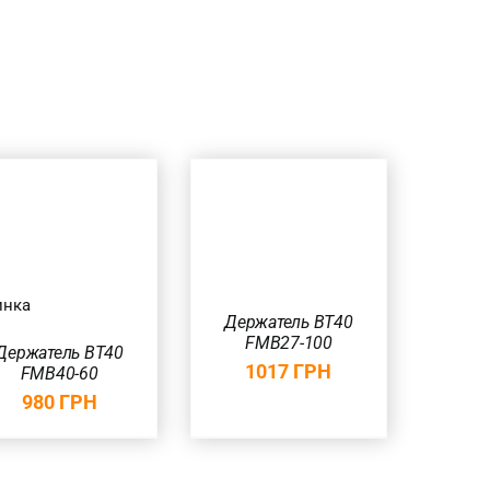
В КОРЗИНУ
/
БЫСТРЫЙ
ПРОСМОТР
инка
Держатель BT40
FMB27-100
Держатель BT40
1017
ГРН
FMB40-60
980
ГРН