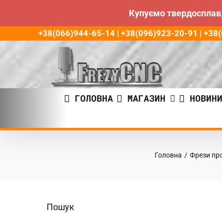
Купуємо твердосплав,
Пропустити
+38(066)944-65-14 | +38(096)923-20-91 | +3
до
контенту
ГОЛОВНА
МАГАЗИН
НОВИН
Головна
/
Фрези пр
Пошук