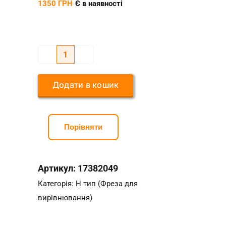
1350
ГРН
Є в наявності
Фреза
профільна
Додати в кошик
Н12,
7*38*15
ARDEN
Порівняти
кількість
Артикул:
17382049
Категорія:
Н тип (Фреза для
вирівнювання)