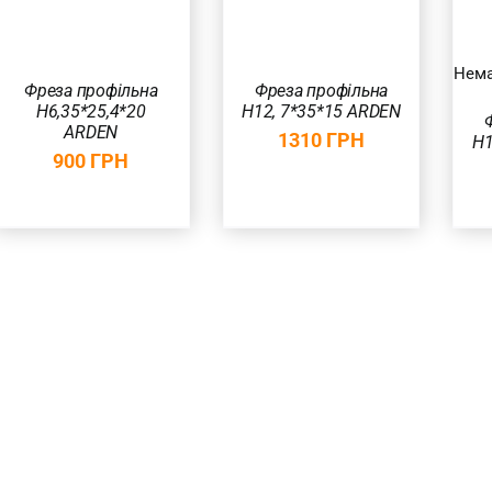
Нема
Фреза профільна
Фреза профільна
Н6,35*25,4*20
Н12, 7*35*15 ARDEN
ARDEN
1310
ГРН
Н1
900
ГРН