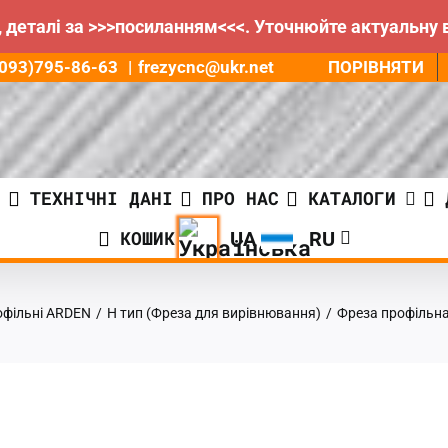
 деталі за >>>посиланням<<<. Уточнюйте актуальну 
ПОРІВНЯТИ
8(093)795-86-63
|
frezycnc@ukr.net
И
ТЕХНІЧНІ ДАНІ
ПРО НАС
КАТАЛОГИ
КОШИК
офільні ARDEN
/
Н тип (Фреза для вирівнювання)
/
Фреза профільна