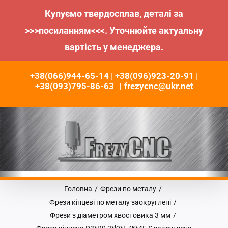
Купуємо твердосплав, деталі за
>>>посиланням<<<. Уточнюйте актуальну
вартість у менеджера.
Пропустити
+38(066)944-65-14 | +38(096)923-20-91 |
до
+38(093)795-86-63
|
frezycnc@ukr.net
контенту
Головна
/
Фрези по металу
/
Фрези кінцеві по металу заокруглені
/
Фрези з діаметром хвостовика 3 мм
/