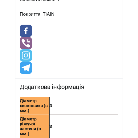
Покриття: TiAlN
Додаткова інформація
Діаметр
хвостовика (в
3
мм.)
Діаметр
ріжучої
3
частини (в
мм.)