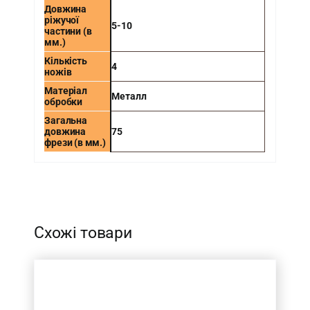
Довжина
ріжучої
5-10
частини (в
мм.)
Кількість
4
ножів
Матеріал
Металл
обробки
Загальна
довжина
75
фрези (в мм.)
-
Схожі товари