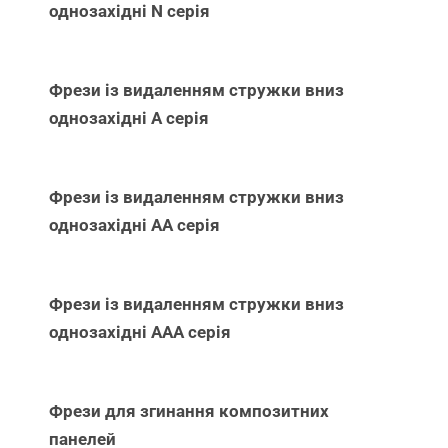
однозахідні N серія
Фрези із видаленням стружки вниз
однозахідні А серія
Фрези із видаленням стружки вниз
однозахідні АА серія
Фрези із видаленням стружки вниз
однозахідні ААА серія
Фрези для згинання композитних
панелей