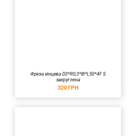
Фреза кінцева D3*R0,3*l8*L50*4F S
закруглена
320
ГРН