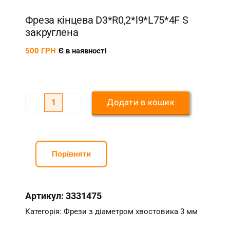
Фреза кінцева D3*R0,2*l9*L75*4F S
закруглена
500
ГРН
Є в наявності
Додати в кошик
Фреза
кінцева
D3*R0,2*l9*L75*4F
S
Порівняти
закруглена
кількість
Артикул:
3331475
Категорія:
Фрези з діаметром хвостовика 3 мм