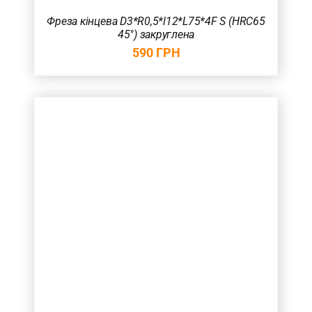
Фреза кінцева D3*R0,5*l12*L75*4F S (HRC65
45°) закруглена
590
ГРН