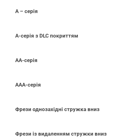
А – серія
А-серія з DLC покриттям
АА-серія
ААА-серія
Фрези однозахідні стружка вниз
Фрези із видаленням стружки вниз