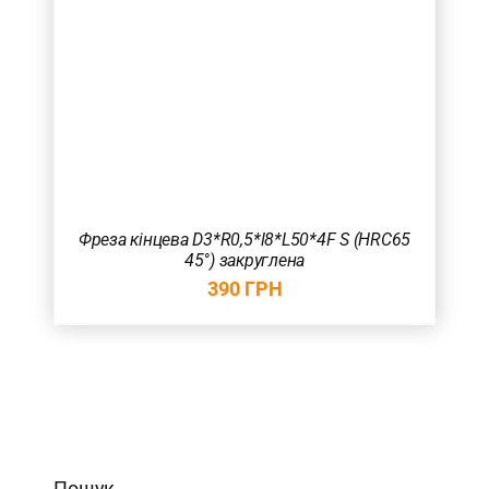
Фреза кінцева D3*R0,5*l8*L50*4F S (HRC65
45°) закруглена
390
ГРН
Пошук