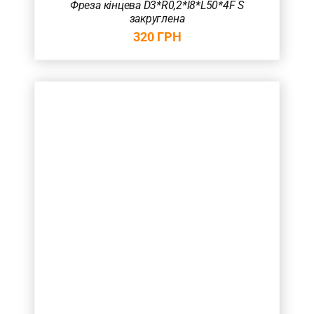
Фреза кінцева D3*R0,2*l8*L50*4F S
закруглена
320
ГРН