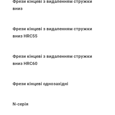
Фрези кінцеві з видаленням стружки
вниз
Фрези кінцеві з видаленням стружки
вниз НRC55
Фрези кінцеві з видаленням стружки
вниз НRC60
Фрези кінцеві однозахідні
N-серія