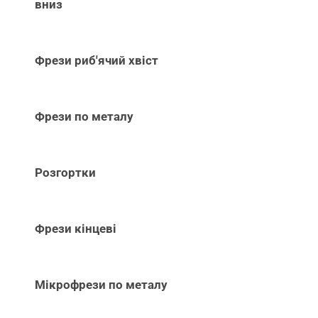
вниз
Фрези риб'ячий хвіст
Фрези по металу
Розгортки
Фрези кінцеві
Мікрофрези по металу