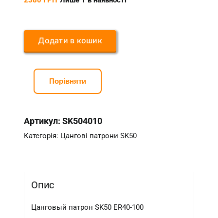
2380
ГРН
Лише 1 в наявності
Додати в кошик
Порівняти
Артикул:
SK504010
Категорія:
Цангові патрони SK50
Опис
Цанговый патрон SK50 ER40-100