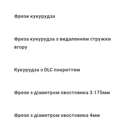
Фрези кукурудза
Фреза кукурудза з видаленням стружки
вгору
Кукурудза з DLC покриттям
Фрези з діаметром хвостовика 3.175мм
Фрези з діаметром хвостовика 4мм