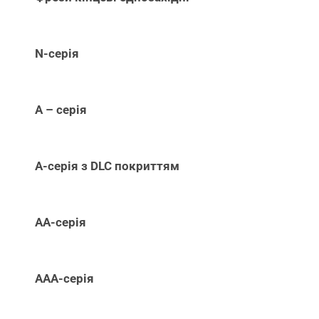
N-серія
А – серія
А-серія з DLC покриттям
АА-серія
ААА-серія