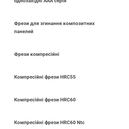
однозахідні ААА серія
Фрези для згинання композитних
панелей
Фрези компресійні
Компресійні фрези HRC55
Компресійні фрези HRC60
Компресійні фрези HRC60 Ntc