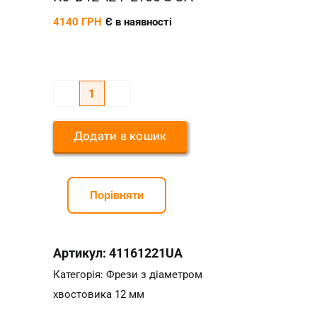
4140
ГРН
Є в наявності
Фреза
кінцева
Додати в кошик
сферична
чотиризахідна
R6*D12*l24*L100
Порівняти
S
UA
кількість
Артикул:
41161221UA
Категорія:
Фрези з діаметром
хвостовика 12 мм