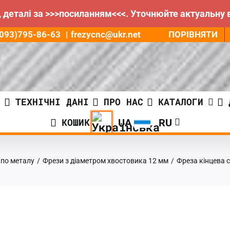
 деталі за >>>посиланням<<<. Уточнюйте актуальну 
ПОРІВНЯТИ
8(093)795-86-63
|
frezycnc@ukr.net
И
ТЕХНІЧНІ ДАНІ
ПРО НАС
КАТАЛОГИ
КОШИК
 по металу
/
Фрези з діаметром хвостовика 12 мм
/
Фреза кінцева 