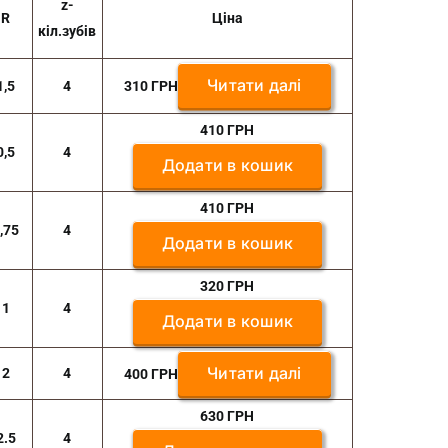
z-
R
Ціна
кіл.зубів
Читати далі
1,5
4
310
ГРН
410
ГРН
0,5
4
Додати в кошик
410
ГРН
,75
4
Додати в кошик
320
ГРН
1
4
Додати в кошик
Читати далі
2
4
400
ГРН
630
ГРН
2.5
4