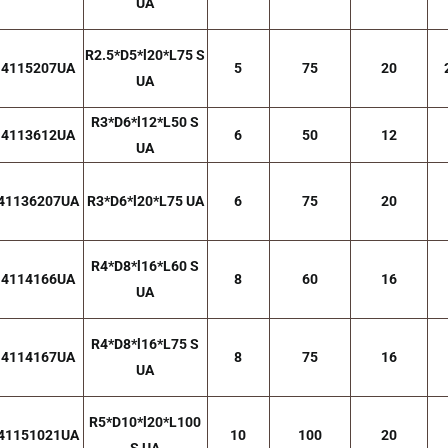
UA
R2.5*D5*l20*L75 S
4115207UA
5
75
20
UA
R3*D6*l12*L50 S
4113612UA
6
50
12
UA
41136207UA
R3*D6*l20*L75 UA
6
75
20
R4*D8*l16*L60 S
4114166UA
8
60
16
UA
R4*D8*l16*L75 S
4114167UA
8
75
16
UA
R5*D10*l20*L100
41151021UA
10
100
20