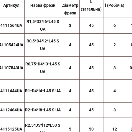
L
Артикул
Назва фрези
діаметр
l (Робоча)
(загальна)
фрези
R1,5*D3*l6*L45 S
4111564UA
3
45
6
UA
R0,5*D4*l2*L45 S
41105424UA
4
45
2
UA
R0,75*D4*l3*L45 S
41107543UA
4
45
3
0
UA
4111444UA
R1*D4*l4*L45 S UA
4
45
4
4112484UA
R2*D4*l8*L45 S UA
4
45
8
R2.5*D5*l12*L50 S
4115125UA
5
50
12