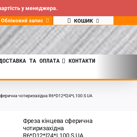
вартість у менеджера.
Обліковий запис
КОШИК
ДОСТАВКА ТА ОПЛАТА
КОНТАКТИ
сферична чотиризахідна R6*D12*l24*L100 S UA
Фреза кінцева сферична
чотиризахідна
R6*D12*l24*L100 S UA