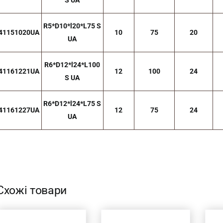
S UA
R5*D10*l20*L75 S
41151020UA
10
75
20
UA
R6*D12*l24*L100
41161221UA
12
100
24
S UA
R6*D12*l24*L75 S
41161227UA
12
75
24
UA
Схожі товари