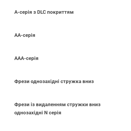
А-серія з DLC покриттям
АА-серія
ААА-серія
Фрези однозахідні стружка вниз
Фрези із видаленням стружки вниз
однозахідні N серія