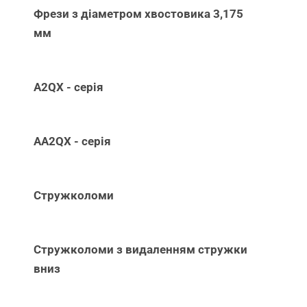
Фрези з діаметром хвостовика 3,175
мм
A2QX - серія
AA2QX - серія
Стружколоми
Стружколоми з видаленням стружки
вниз