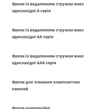
Фрези із видаленням стружки вниз
однозахідні А серія
Фрези із видаленням стружки вниз
однозахідні АА серія
Фрези із видаленням стружки вниз
однозахідні ААА серія
Фрези для згинання композитних
панелей
Фрези компресійні