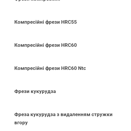
Компресійні фрези HRC55
Компресійні фрези HRC60
Компресійні фрези HRC60 Ntc
Фрези кукурудза
Фреза кукурудза з видаленням стружки
вгору