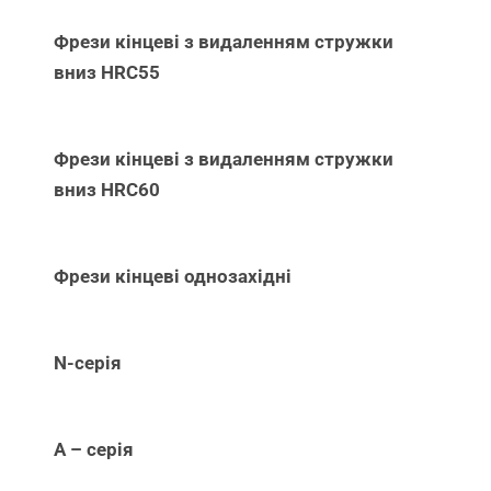
Фрези кінцеві з видаленням стружки
вниз НRC55
Фрези кінцеві з видаленням стружки
вниз НRC60
Фрези кінцеві однозахідні
N-серія
А – серія