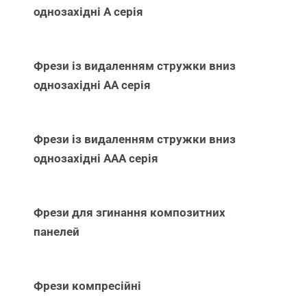
однозахідні А серія
Фрези із видаленням стружки вниз
однозахідні АА серія
Фрези із видаленням стружки вниз
однозахідні ААА серія
Фрези для згинання композитних
панелей
Фрези компресійні