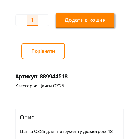
Додати в кошик
Цанга
OZ25
18
мм
Порівняти
кількість
Артикул:
889944518
Категорія:
Цанги OZ25
Опис
Цанга OZ25 для інструменту діаметром 18