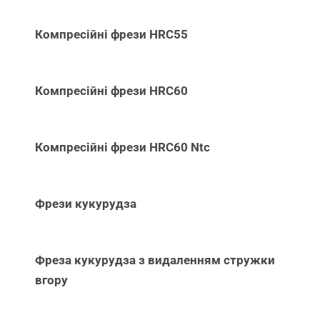
Компресійні фрези HRC55
Компресійні фрези HRC60
Компресійні фрези HRC60 Ntc
Фрези кукурудза
Фреза кукурудза з видаленням стружки
вгору