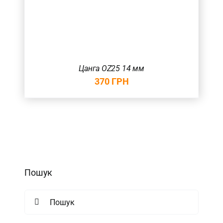
Цанга OZ25 14 мм
370
ГРН
Пошук
Search
for: