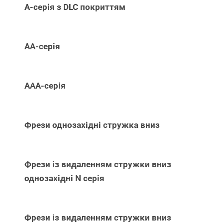
А-серія з DLC покриттям
АА-серія
ААА-серія
Фрези однозахідні стружка вниз
Фрези із видаленням стружки вниз
однозахідні N серія
Фрези із видаленням стружки вниз