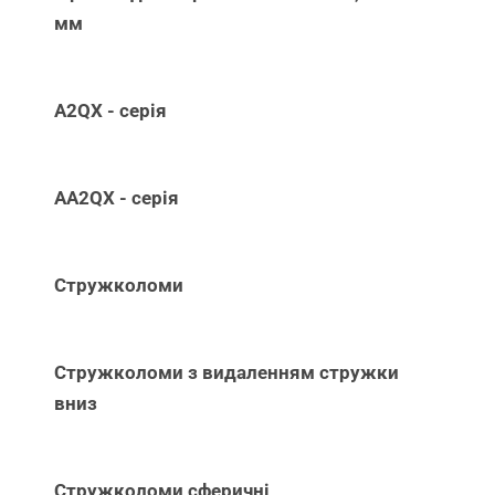
мм
A2QX - серія
AA2QX - серія
Стружколоми
Стружколоми з видаленням стружки
вниз
Стружколоми сферичні