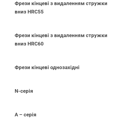
Фрези кінцеві з видаленням стружки
вниз НRC55
Фрези кінцеві з видаленням стружки
вниз НRC60
Фрези кінцеві однозахідні
N-серія
А – серія