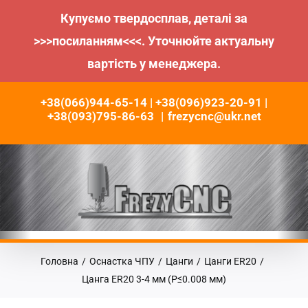
Купуємо твердосплав, деталі за
>>>посиланням<<<. Уточнюйте актуальну
вартість у менеджера.
Пропустити
+38(066)944-65-14 | +38(096)923-20-91 |
до
+38(093)795-86-63
|
frezycnc@ukr.net
контенту
Головна
/
Оснастка ЧПУ
/
Цанги
/
Цанги ER20
/
Цанга ER20 3-4 мм (P≤0.008 мм)