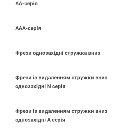
АА-серія
ААА-серія
Фрези однозахідні стружка вниз
Фрези із видаленням стружки вниз
однозахідні N серія
Фрези із видаленням стружки вниз
однозахідні А серія