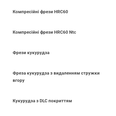
Компресійні фрези HRC60
Компресійні фрези HRC60 Ntc
Фрези кукурудза
Фреза кукурудза з видаленням стружки
вгору
Кукурудза з DLC покриттям