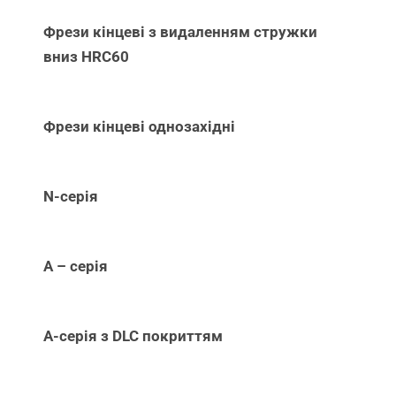
Фрези кінцеві з видаленням стружки
вниз НRC60
Фрези кінцеві однозахідні
N-серія
А – серія
А-серія з DLC покриттям