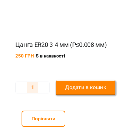
Цанга ER20 3-4 мм (P≤0.008 мм)
250
ГРН
Є в наявності
Додати в кошик
Цанга
ER20
3-
4
Порівняти
мм
(P≤0.008