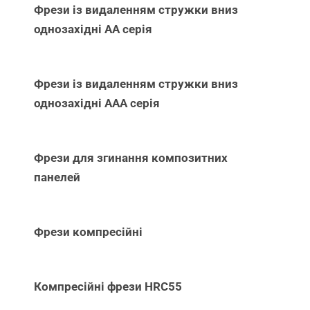
Фрези із видаленням стружки вниз
однозахідні АА серія
Фрези із видаленням стружки вниз
однозахідні ААА серія
Фрези для згинання композитних
панелей
Фрези компресійні
Компресійні фрези HRC55