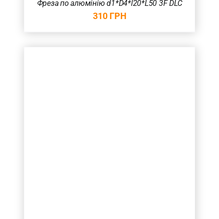
Фреза по алюмінію d1*D4*l20*L50 3F DLC
310
ГРН