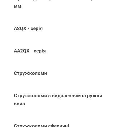
мм
A2QX - серія
AA2QX - серія
Стружколоми
Стружколоми з видаленням стружки
вниз
Стружколоми сферичні