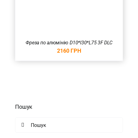
Фреза по алюмінію D10*l30*L75 3F DLC
2160
ГРН
Пошук
Search
for: