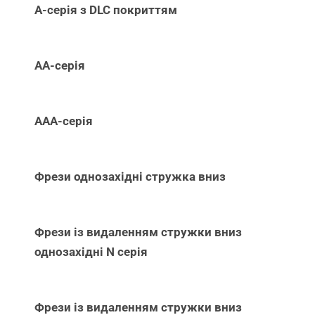
А-серія з DLC покриттям
АА-серія
ААА-серія
Фрези однозахідні стружка вниз
Фрези із видаленням стружки вниз
однозахідні N серія
Фрези із видаленням стружки вниз