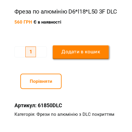
Фреза по алюмінію D6*l18*L50 3F DLC
560
ГРН
Є в наявності
Додати в кошик
Фреза
по
алюмінію
D6*l18*L50
Порівняти
3F
DLC
Артикул:
61850DLC
кількість
Категорія:
Фрези по алюмінію з DLC покриттям