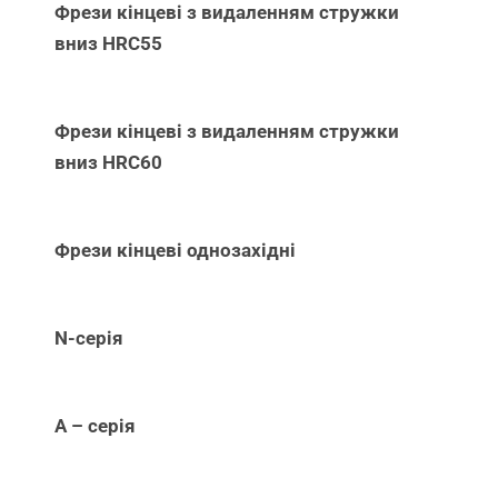
Фрези кінцеві з видаленням стружки
вниз НRC55
Фрези кінцеві з видаленням стружки
вниз НRC60
Фрези кінцеві однозахідні
N-серія
А – серія