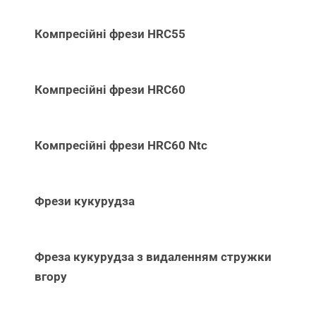
Компресійні фрези HRC55
Компресійні фрези HRC60
Компресійні фрези HRC60 Ntc
Фрези кукурудза
Фреза кукурудза з видаленням стружки
вгору