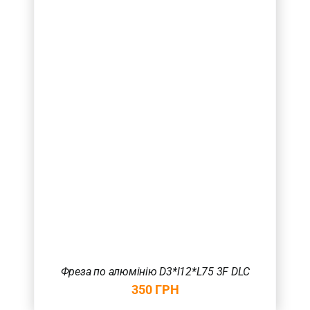
Фреза по алюмінію D3*l12*L75 3F DLC
350
ГРН