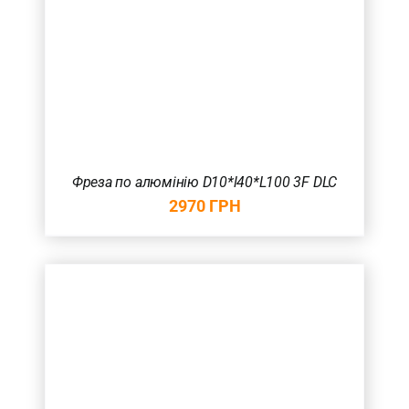
Фреза по алюмінію D10*l40*L100 3F DLC
2970
ГРН