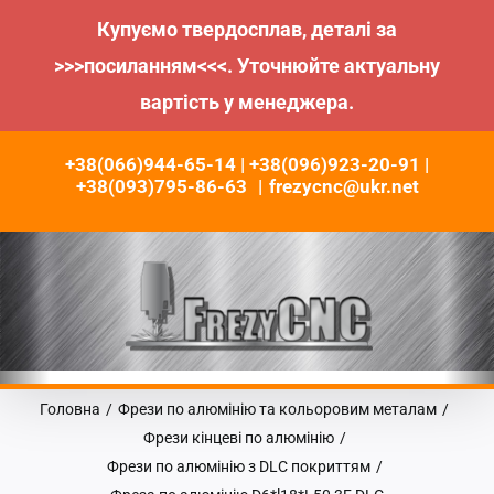
Купуємо твердосплав, деталі за
>>>посиланням<<<. Уточнюйте актуальну
вартість у менеджера.
Пропустити
+38(066)944-65-14 | +38(096)923-20-91 |
до
+38(093)795-86-63
|
frezycnc@ukr.net
контенту
Головна
/
Фрези по алюмінію та кольоровим металам
/
Фрези кінцеві по алюмінію
/
Фрези по алюмінію з DLC покриттям
/