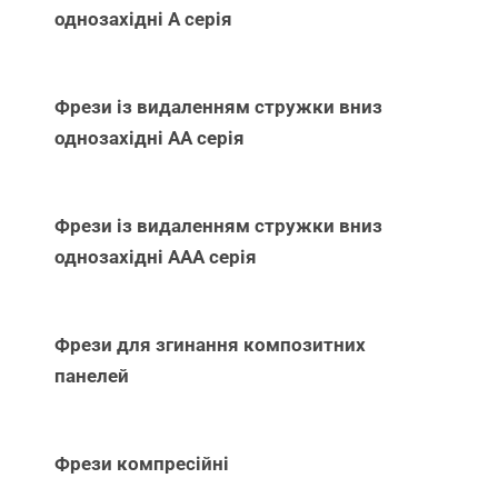
однозахідні А серія
Фрези із видаленням стружки вниз
однозахідні АА серія
Фрези із видаленням стружки вниз
однозахідні ААА серія
Фрези для згинання композитних
панелей
Фрези компресійні