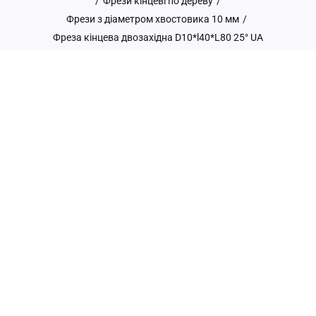
/
Фрези кінцеві по дереву
/
Фрези з діаметром хвостовика 10 мм
/
Фреза кінцева двозахідна D10*l40*L80 25° UA