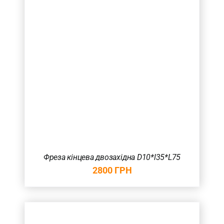
Фреза кінцева двозахідна D10*l35*L75
2800
ГРН