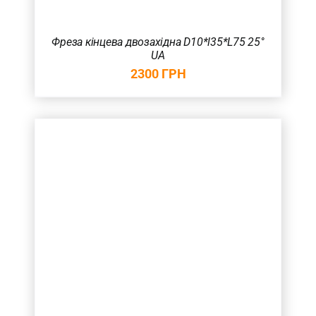
Фреза кінцева двозахідна D10*l35*L75 25°
UA
2300
ГРН