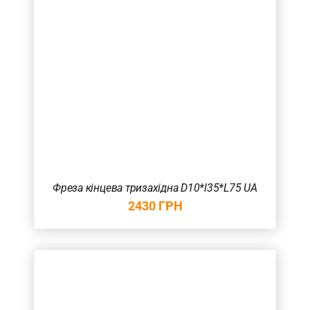
Фреза кінцева тризахідна D10*l35*L75 UA
2430
ГРН