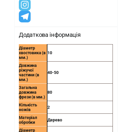
Додаткова інформація
Діаметр
хвостовика (в
10
мм.)
Довжина
ріжучої
40-50
частини (в
мм.)
Загальна
довжина
80
фрези (в мм.)
Кількість
2
ножів
Матеріал
Дерево
обробки
Діаметр