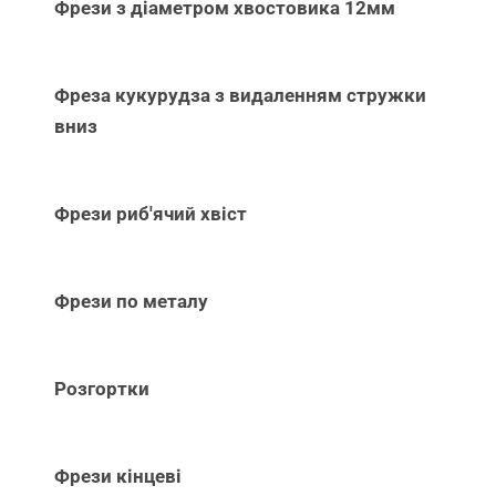
Фрези з діаметром хвостовика 12мм
Фреза кукурудза з видаленням стружки
вниз
Фрези риб'ячий хвіст
Фрези по металу
Розгортки
Фрези кінцеві