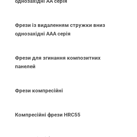
однозахідні АА серія
Фрези із видаленням стружки вниз
однозахідні ААА серія
Фрези для згинання композитних
панелей
Фрези компресійні
Компресійні фрези HRC55