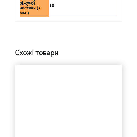
ріжучої
10
частини (в
мм.)
-
Схожі товари