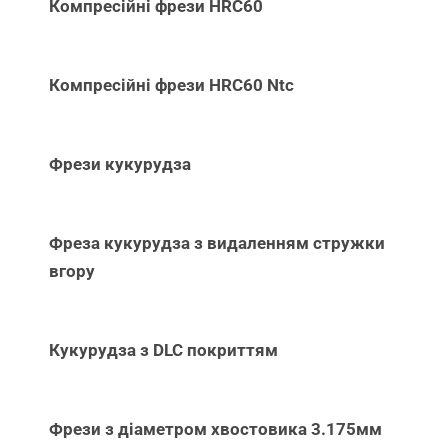
Компресійні фрези HRC60
Компресійні фрези HRC60 Ntc
Фрези кукурудза
Фреза кукурудза з видаленням стружки
вгору
Кукурудза з DLC покриттям
Фрези з діаметром хвостовика 3.175мм