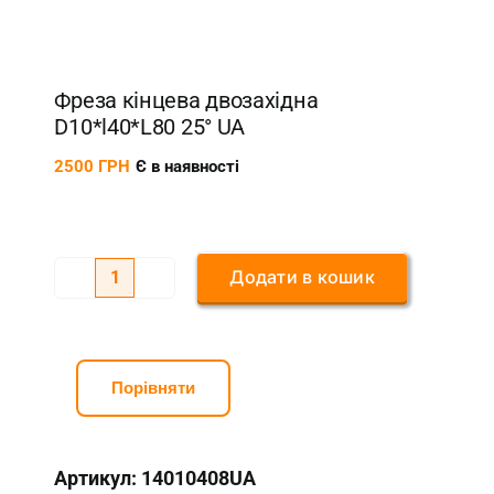
Фреза кінцева двозахідна
D10*l40*L80 25° UA
2500
ГРН
Є в наявності
Додати в кошик
Фреза
кінцева
двозахідна
D10*l40*L80
Порівняти
25°
UA
Артикул:
14010408UA
кількість