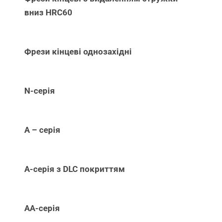
вниз НRC60
Фрези кінцеві однозахідні
N-серія
А – серія
А-серія з DLC покриттям
АА-серія