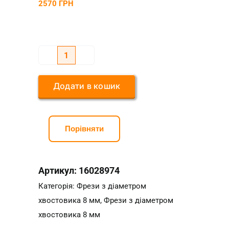
2570
ГРН
Фреза
конусна
Додати в кошик
сферична
R2*D8*l62*L100
кількість
Порівняти
Артикул:
16028974
Категорія:
Фрези з діаметром
хвостовика 8 мм
,
Фрези з діаметром
хвостовика 8 мм