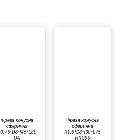
ДОДАТИ В
КОШИК
/
ШВИДКИЙ
ПЕРЕГЛЯД
Фреза конусна
Фреза конусна
сферична
сферична
R1.6*D8*l30*L75
0.75*D8*l45*L80
HRC65
UA