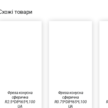
Схожі товари
ДОДАТИ В
ДОДАТИ В
КОШИК
/
КОШИК
/
ШВИДКИЙ
ШВИДКИЙ
ПЕРЕГЛЯД
ПЕРЕГЛЯД
Фреза конусна
Фреза конусна
сферична
сферична
R2.5*D8*l65*L100
R0.75*D8*l65*L100
R
UA
UA