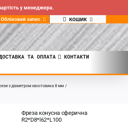
вартість у менеджера.
Обліковий запис
КОШИК
ДОСТАВКА ТА ОПЛАТА
КОНТАКТИ
рези з діаметром хвостовика 8 мм
/
Фреза конусна сферична
R2*D8*l62*L100