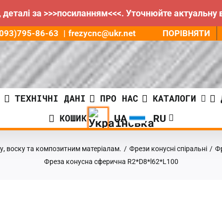
 деталі за >>>посиланням<<<. Уточнюйте актуальну 
ПОРІВНЯТИ
8(093)795-86-63
|
frezycnc@ukr.net
И
ТЕХНІЧНІ ДАНІ
ПРО НАС
КАТАЛОГИ
КОШИК
у, воску та композитним матеріалам.
/
Фрези конусні спіральні
/
Ф
Фреза конусна сферична R2*D8*l62*L100