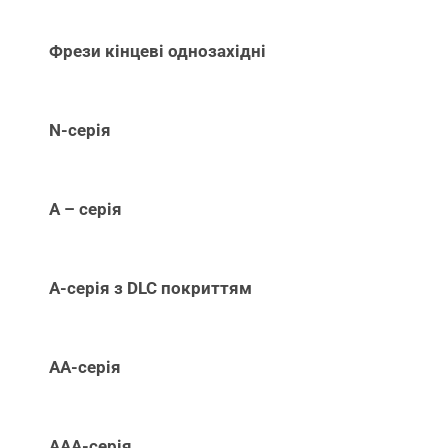
Фрези кінцеві однозахідні
N-серія
А – серія
А-серія з DLC покриттям
АА-серія
ААА-серія