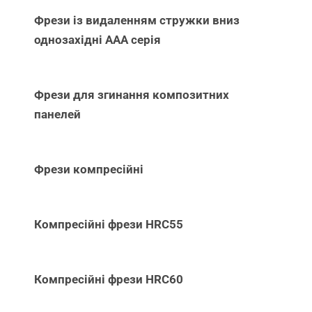
Фрези із видаленням стружки вниз
однозахідні ААА серія
Фрези для згинання композитних
панелей
Фрези компресійні
Компресійні фрези HRC55
Компресійні фрези HRC60