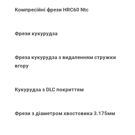
Компресійні фрези HRC60 Ntc
Фрези кукурудза
Фреза кукурудза з видаленням стружки
вгору
Кукурудза з DLC покриттям
Фрези з діаметром хвостовика 3.175мм