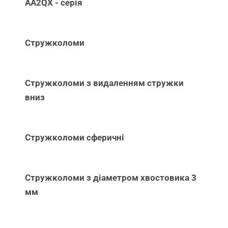
AA2QX - серія
Стружколоми
Стружколоми з видаленням стружки
вниз
Стружколоми сферичні
Стружколоми з діаметром хвостовика 3
мм