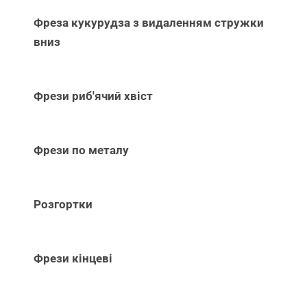
Фреза кукурудза з видаленням стружки
вниз
Фрези риб'ячий хвіст
Фрези по металу
Розгортки
Фрези кінцеві