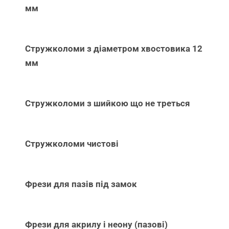
мм
Стружколоми з діаметром хвостовика 12
мм
Стружколоми з шийкою що не треться
Стружколоми чистові
Фрези для пазів під замок
Фрези для акрилу і неону (пазові)