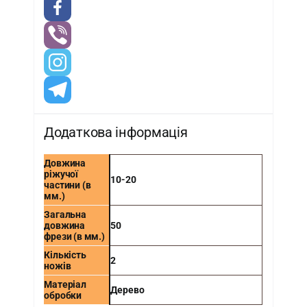
Додаткова інформація
Довжина
ріжучої
10-20
частини (в
мм.)
Загальна
довжина
50
фрези (в мм.)
Кількість
2
ножів
Матеріал
Дерево
обробки