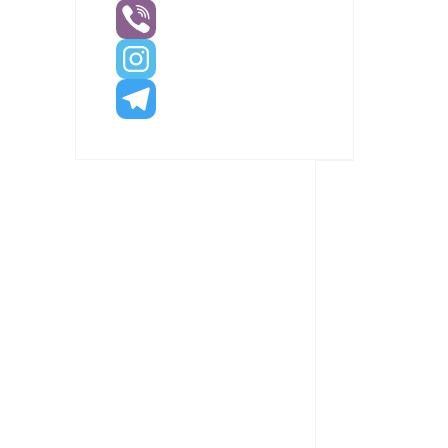
Додатков
інформац
Довжина
ріжучої
5-1
частини
(в мм.)
Загальна
довжина
50
фрези (в
мм.)
Кількість
2