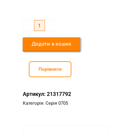
Серія
0705
Додати в кошик
1/2*3/8
кількість
Порівняти
Артикул:
21317792
Категорія:
Серія 0705