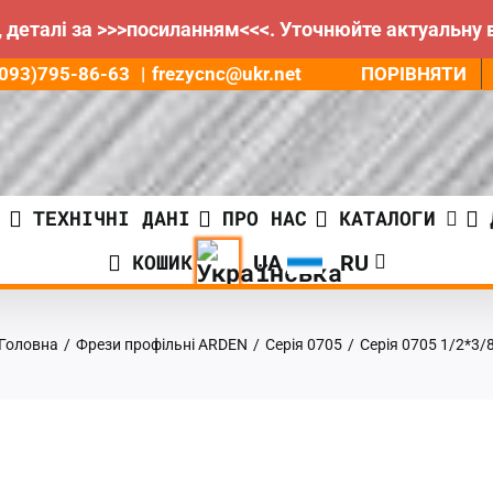
 деталі за >>>посиланням<<<. Уточнюйте актуальну 
ПОРІВНЯТИ
8(093)795-86-63
|
frezycnc@ukr.net
И
ТЕХНІЧНІ ДАНІ
ПРО НАС
КАТАЛОГИ
КОШИК
Головна
/
Фрези профільні ARDEN
/
Серія 0705
/
Серія 0705 1/2*3/