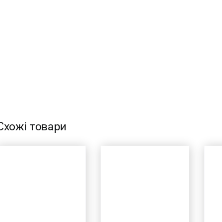
Схожі товари
ДОДАТИ В
ДОДАТИ В
КОШИК
/
КОШИК
/
ШВИДКИЙ
ШВИДКИЙ