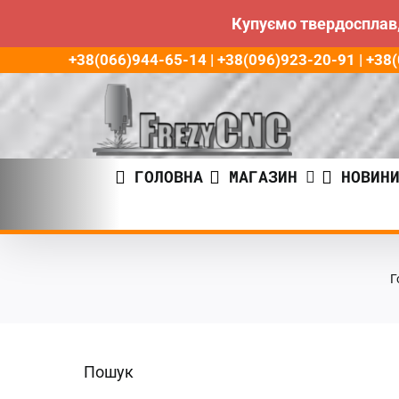
Купуємо твердосплав,
Пропустити
+38(066)944-65-14 | +38(096)923-20-91 | +3
до
контенту
ГОЛОВНА
МАГАЗИН
НОВИН
Г
Пошук