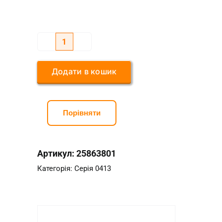
Серія
0413
Додати в кошик
1/2*14
мм
кількість
Порівняти
Артикул:
25863801
Категорія:
Серія 0413