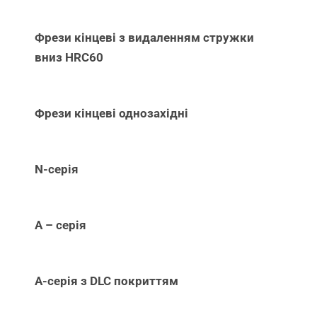
Фрези кінцеві з видаленням стружки
вниз НRC60
Фрези кінцеві однозахідні
N-серія
А – серія
А-серія з DLC покриттям