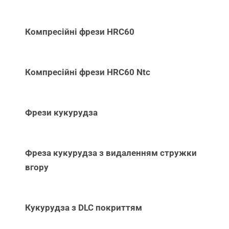
Компресійні фрези HRC60
Компресійні фрези HRC60 Ntc
Фрези кукурудза
Фреза кукурудза з видаленням стружки
вгору
Кукурудза з DLC покриттям