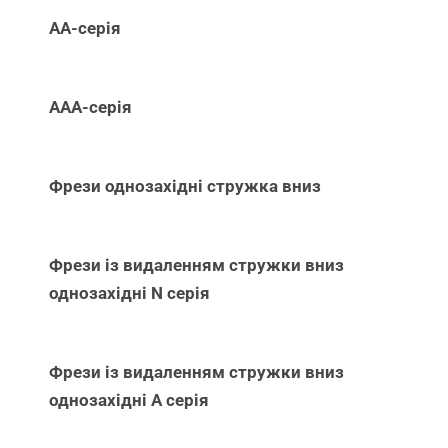
АА-серія
ААА-серія
Фрези однозахідні стружка вниз
Фрези із видаленням стружки вниз
однозахідні N серія
Фрези із видаленням стружки вниз
однозахідні А серія