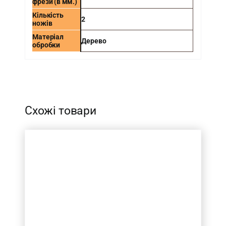
фрези (в мм.)
Кількість
2
ножів
Матеріал
Дерево
обробки
-
Схожі товари