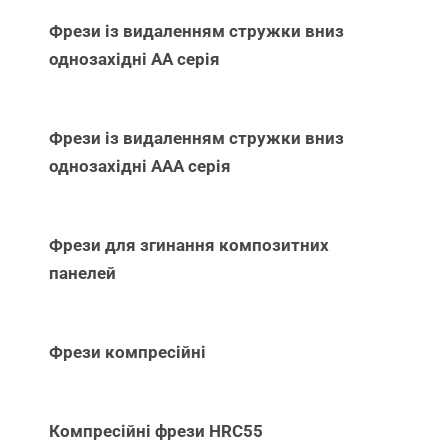
Фрези із видаленням стружки вниз
однозахідні АА серія
Фрези із видаленням стружки вниз
однозахідні ААА серія
Фрези для згинання композитних
панелей
Фрези компресійні
Компресійні фрези HRC55