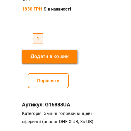
1830
ГРН
Є в наявності
Змінна
головка
Додати в кошик
сферична
двозахідна
R8*D16*l8*M10*3F
Порівняти
UA
кількість
Артикул:
G16883UA
Категорія:
Змінні головки кінцеві
сферичні (аналог DHF X-UB, Xs-UB)