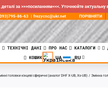
 деталі за >>>посиланням<<<. Уточнюйте актуальну 
ПОРІВНЯТИ
8(093)795-86-63
|
frezycnc@ukr.net
И
ТЕХНІЧНІ ДАНІ
ПРО НАС
КАТАЛОГИ
КОШИК
мінні головки кінцеві сферичні (аналог DHF X-UB, Xs-UB)
/
Змінна го