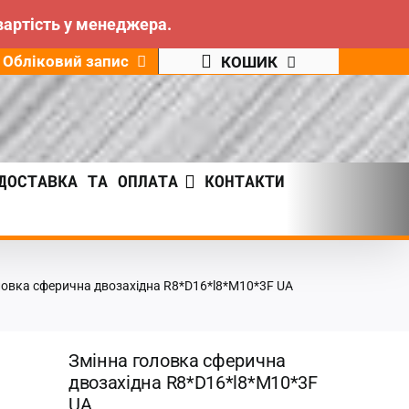
вартість у менеджера.
Обліковий запис
КОШИК
ДОСТАВКА ТА ОПЛАТА
КОНТАКТИ
ловка сферична двозахідна R8*D16*l8*M10*3F UA
Змінна головка сферична
двозахідна R8*D16*l8*M10*3F
UA