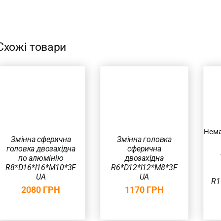
Схожі товари
ДОДАТИ В
КОШИК
/
ШВИДКИЙ
ШВИДКИЙ
ПЕРЕГЛЯД
ПЕРЕГЛЯД
Нема
Змінна сферична
Змінна головка
головка двозахідна
сферична
по алюмінію
двозахідна
R8*D16*l16*M10*3F
R6*D12*l12*M8*3F
UA
UA
R1
2080
ГРН
1170
ГРН