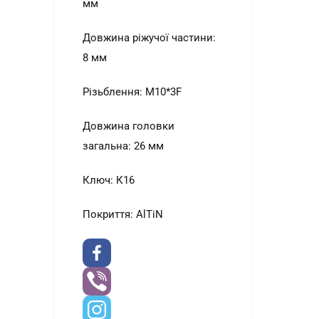
мм
Довжина ріжучої частини:
8 мм
Різьблення: М10*3F
Довжина головки
загальна: 26 мм
Ключ: К16
Покриття: AlTiN