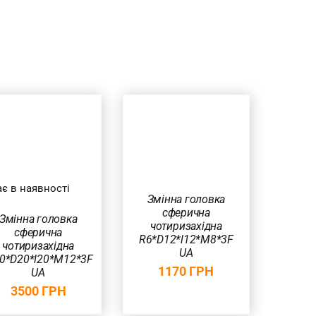
ДОДАТИ В
КОШИК
/
ШВИДКИЙ
ПЕРЕГЛЯД
є в наявності
Змінна головка
сферична
Змінна головка
чотиризахідна
сферична
R6*D12*l12*M8*3F
чотиризахідна
UA
0*D20*l20*M12*3F
1170
ГРН
UA
3500
ГРН