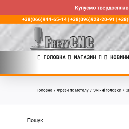
Купуємо твердосплав,
Пропустити
+38(066)944-65-14 | +38(096)923-20-91 | +3
до
контенту
ГОЛОВНА
МАГАЗИН
НОВИН
Головна
/
Фрези по металу
/
Змінні головки
/
З
Пошук