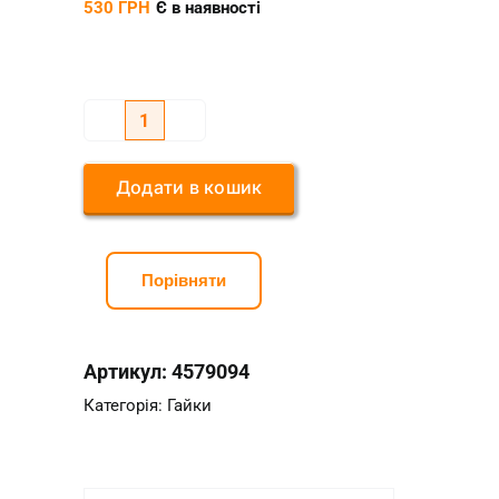
530
ГРН
Є в наявності
Гайка
ER40
Додати в кошик
Тип
UM
(відбалансована
Порівняти
<0.005-
0.006)
кількість
Артикул:
4579094
Категорія:
Гайки