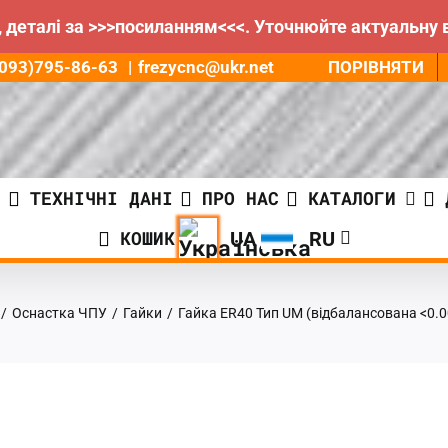
 деталі за >>>посиланням<<<. Уточнюйте актуальну 
ПОРІВНЯТИ
8(093)795-86-63
|
frezycnc@ukr.net
И
ТЕХНІЧНІ ДАНІ
ПРО НАС
КАТАЛОГИ
КОШИК
/
Оснастка ЧПУ
/
Гайки
/
Гайка ER40 Тип UM (відбалансована <0.0