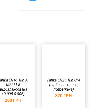
ДОДАТИ В
КОШИК
/
ШВИДКИЙ
ПЕРЕГЛЯД
Гайка ER16 Тип А
Гайка ER25 Тип UM
М22*1.5
(відбалансована,
(відбалансована
подовжена)
<0.005-0.006)
370
ГРН
260
ГРН