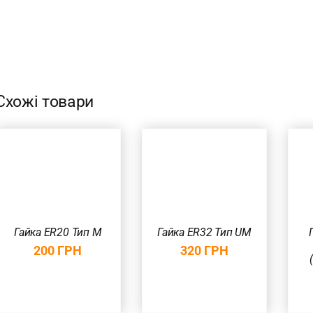
Схожі товари
ДОДАТИ В
ДОДАТИ В
КОШИК
/
КОШИК
/
ШВИДКИЙ
ШВИДКИЙ
ПЕРЕГЛЯД
ПЕРЕГЛЯД
Гайка ER20 Тип M
Гайка ER32 Тип UM
200
ГРН
320
ГРН